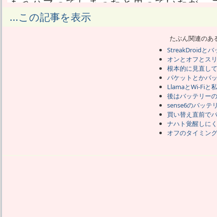
もうハマってしまったと思っていたが、この
英語だらけになって助かった。
...この記事を表示
ギブトお得便というSoftBankの懸賞ア
チェックではじくみたいで、
たぶん関連のあ
それ以外はとりあえずカスタムROMであ
StreakDroidと
逆に何か良くなったかと言えば、別に何
オンとオフとス
で、
根本的に見直し
出来るんなら標準に戻したいが、どうや
パケットとかバ
きらめた。
LlamaとWi-Fiと
後はバッテリー
sense6のバッ
思いがけず一晩で20％ものバッテリーが
買い替え直前で
なかったのか見直しが必要だ。
ナハト覚醒しに
既に十分見直したつもりだったし、前
オフのタイミン
で、きっと何かまずい変更をしたんだろ
それがカスタムROMのアップデートに起
いな。
1.9.0に戻したくない。
設定したこととして、自動同期という項
メールを同期設定にしたところで、標準のG