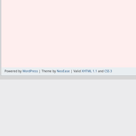
てみる。
よく考えてみると、GPSが必要な時って
ークはオフで使ってるし、
GPSがいらない時ってのは家なんだから
れるのはもったいないし、
この項目をオンにしてもたぶん意味がな
GPSが効かないところで大体の位置を知
自動回転も切った方が良いと言う事になってい
1.9.1から縦標準も出来るので、
縦を前提に作られたアプリも普通の動作
Powered by
WordPress
| Theme by
NeoEase
| Valid
XHTML 1.1
and
CSS 3
くても良くなった。
ただ、自動回転オフにしてもカメラアプ
てるので、
根本的な部分をオフには出来てないと言
節電には貢献してないはず。
回転自体は感じつつ、アプリがそれに反
うかだけの問題だから、
自動回転がオンでも実際に回転させなけ
のと同じ消費だろう。