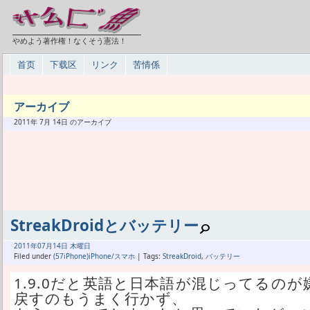
やめよう著作権！なくそう憲法！
首页
下载区
リンク
苦情係
アーカイブ
2011年 7月 14日 のアーカイブ
StreakDroidとバッテリー
2011年
07月
14日 木曜日
Filed under
(57iPhone)iPhone/スマホ
| Tags:
StreakDroid
,
バッテリー
1.9.0だと英語と日本語が混じってるの
戻すのもうまく行かず、