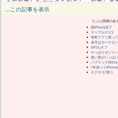
その変換したデータを紛失し、変換し直
以来ずっと普通のベル。
...この記事を表示
この度、錦戸だか関ジャニだかって言う
が、
たぶん関連のあ
何を宣伝したかったか全然覚えてない何
脱iPhone完了
のフレーズで踊ってて、
マップルナビS
ちょうど今電話のカスタマイズ中だった
有料アプリ買っ
ジミヘンにした。
来月はカーナビ
普通にMP3をSDに入れて、アプリでイ
GPSもオフ
る必要があるかは不明。
やっぱりゼンリ
使い道がいっぱ
アプリを使わずに指定できるのかどうか
パブリックDNS
1年使ってiPhon
最初から入ってる無料のナビを使ってみた
ネクサス7買う
共に良好。
5インチだから画面が見やすいんだが、周
強くしないと見えにくいわけで、
その辺を自動にしてたら案内中のバッテ
ブルは必須と思われる。
APN書き換えでパケット通信なしだった
た違う道も表示されて不思議。
ただし、道路沿いの建物の名前とかが全然