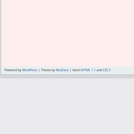
る。
これはワンセグ機能が付いた機種が多い
ズからして当然の結果だ。
番組表ってのは”表”だから意味があるの
が入ってるかを見て、
どれを見てどれを録画するのかとぱっと
で、
たとえiPhoneからでもネットの番組
も、
ちゃんと見やすい表になってなきゃ、た
局見ないんだよな。
Powered by
WordPress
| Theme by
NeoEase
| Valid
XHTML 1.1
and
CSS 3
Androidの方が便利な点がまた一つ増えた
EPWING串刺し検索はDroidWingって
ランチャーはメジャーどころを全部使ってみ
馴染みやすいGOが気に入ってる。
DPIをいじるアプリを使ってフォントを小
を大きくできるので良い感じ。
写真の切り抜きを4:3の比率に固定した
ーでは出来ず、