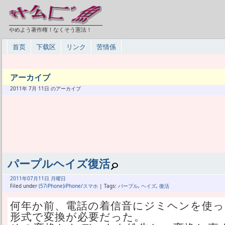
やめよう著作権！なくそう憲法！
首页
下载区
リンク
苦情係
アーカイブ
2011年 7月 11日 のアーカイブ
パープルヘイズ復活
2011年
07月
11日 月曜日
Filed under
(57iPhone)iPhone/スマホ
| Tags:
パープル
,
ヘイズ
,
復活
何年か前、電話の着信音にジミヘンを使っ
形式で変換が必要だった。