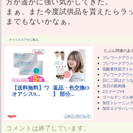
方が遥かに強い気がしてきた。
まぁ、また今度試供品を貰えたらラ
までもないかなぁ。
ナイトロコアがぶ飲み
たぶん関連のあ
プレワークアウ
プレワークアウト 
低酸素性筋力ト
プレワークアウ
日に二回はどう
当日の筋肉痛
2スクープ×3
ゴールデンズル
加圧トレーニン
加圧エクサパン
コメントは終了しています。