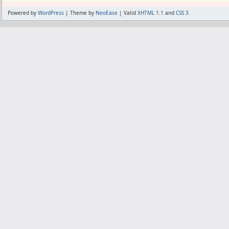
Powered by
WordPress
| Theme by
NeoEase
| Valid
XHTML 1.1
and
CSS 3