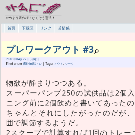
やめよう著作権！なくそう憲法！
首页
下载区
リンク
苦情係
プレワークアウト #3
2010年
04月
27日 火曜日
Filed under
(56kin)筋トレ
| Tags:
アウト
,
ワーク
物欲が静まりつつある。
スーパーパンプ250の試供品は2個
ニング前に2個飲めと書いてあったの
ちゃんとそれにしたがったのだが、
囲で調節するようだ。
2スクープで計算すれば1回のトレー