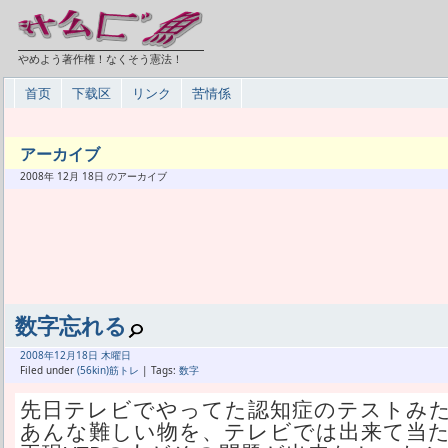
やめよう著作権！なくそう憲法！
首页
下载区
リンク
苦情係
アーカイブ
2008年 12月 18日 のアーカイブ
数字忘れる
2008年
12月
18日 木曜日
Filed under
(56kin)筋トレ
| Tags:
数字
先日テレビでやってた認知症のテストみ
あんな難しい物を、テレビでは出来て当