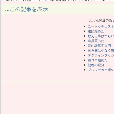
再現VTRの人がその問題が出来なかった
入っていたので、
...この記事を表示
再現VTRと同レベルだったあたしは、あ
が驚いてるようでショックだった。
たぶん関連のあ
しかし自分の脳の衰えは結構前から自覚
ニートゥチェス
と思ってやってるくらいだから、
腹筋始めた
今さら急に自分のボケっぷりに慌てる事
数える事はつら
事になった。
道具買った
特に数字には弱く、囲碁でも数字を数える
碁の計算学入門
まさか筋トレでも数字で苦労するとは思
三角筋は少なく
デクラインプッ
膝コロ始めた
たとえばスローで腹筋をやるわけだが
朝晩の配分
に、
ブルワーカー週5
5数えながら起き上がり、5数えながら倒
ったか覚えてられない。
10回3セットが正しいらしいが、腹筋中
回なんて数えてられない。
とりあえず1セット中に腹筋を緩めたら成
ら注意が必要。
油断して速く動いちゃうとその勢いで
ら、やっぱり台無し。