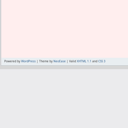
適当に5セットやっておけば5～8分くら
ト数だとわかっているが、
3セット目までは何とかなるのに、その後
れない。
どうしようもない。
本当に頭が悪いので、「10分」というボ
イマーを注文した。
これなら加圧は何回やったかも何セット
ぱいダラダラやればいい。
Powered by
WordPress
| Theme by
NeoEase
| Valid
XHTML 1.1
and
CSS 3
腹筋を数えられない問題も悔しいが、そ