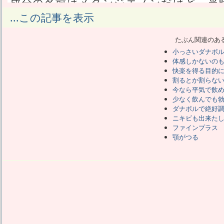
成分の名前はメタンジエノンだけど、当
ルの方が浸透している。
...この記事を表示
今はその商品は存在しないのでジェネ
る。
たぶん関連のあ
その中でも、10mgが500錠入って750
小っさいダナボル
がお買い得だ。
体感しかないの
あたしの場合はこれを毎朝2錠飲んでるの
快楽を得る目的
補充と言う事になる。
割るとか割らな
とても気に入ってるんだけど、この薬を
今なら平気で飲
がコロナで閉店している。
少なく飲んでも
ダナボルで絶好
同じ商品を他のショップで買おうとす
ニキビも出来た
て、全然検討に値しない。
ファインプラス
10mgが60錠ってのを10個セットで買っ
顎がつる
を売ってるショップはある。
これなら1日33円くらいなので、いつ再
より乗り換える事にした。
メダナボルってやつだけど、同一成分で
に不安があった。
まだまだダナボルDSはいっぱい残ってる
をしばらく飲んでみている。
ダナボルDSは500錠が1ボトルに入って