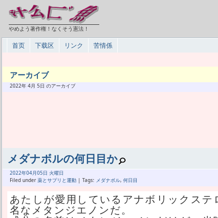
やめよう著作権！なくそう憲法！
首页
下载区
リンク
苦情係
アーカイブ
2022年 4月 5日 のアーカイブ
メダナボルの何日目か
2022年
04月
05日 火曜日
Filed under
薬とサプリと運動
| Tags:
メダナボル
,
何日目
あたしが愛用しているアナボリックステ
名なメタンジエノンだ。