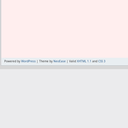
ムラがあって多めの錠剤と少なめの錠剤
昔プロホルモンが流行ったときもあった
が混入することもある。
ダナボルDSとメダナボルはどっちが信頼
らんのよ。
少なくともダナボルDSは1年くらい利用
なり信用している。
まだメダナボルはわからないんだけど、
行するしかなさそうだ。
もしメダナボルに何か欠点があったら、ダ
Powered by
WordPress
| Theme by
NeoEase
| Valid
XHTML 1.1
and
CSS 3
円までで買える店を探すかな。
まぁ体感的にはメダナボルも効いてるの
り大丈夫だろう。
注射するものから飲み薬、あるいは舌下
男性ホルモン剤が存在する。
アスリートが男性ホルモン剤で超有利に
チャ悪者扱いされている。
けど加齢による男性ホルモン低下で様々
改善出来るのは大変重宝する。