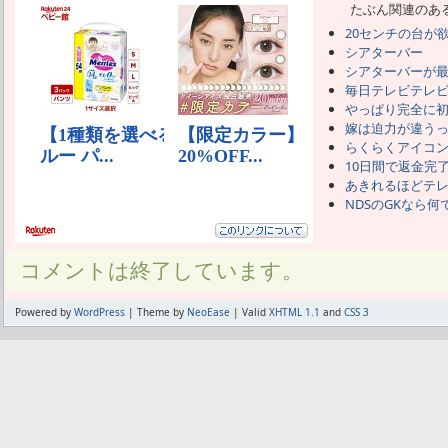
たぶん関連のあ
20センチの台が
シアターバー
シアターバーが
毎日テレビテレ
やっぱり完全に
嫁は迫力が違う
らくらくアイコ
10日間で返金完
あきれるほどテ
NDSのGKなら何
コメントは終了しています。
Powered by
WordPress
| Theme by
NeoEase
| Valid
XHTML 1.1
and
CSS 3