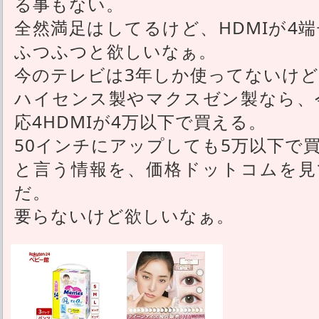
る事もない。
全然満足はしてるけど、HDMIが4
ふつふつと欲しいなぁ。
今のテレビは3年しか使ってないけ
ハイセンス製やマクスゼン製なら、今
応4HDMIが4万以下で買える。
50インチにアップしても5万以下で
と言う情報を、価格ドットコムを見
だ。
要らないけど欲しいなぁ。