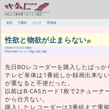
やめよう著作権！なくそう憲法！
首页
下载区
リンク
苦情係
性欲と物欲が止まらない
2020年
11月
12日 木曜日
Filed under
テレビ
| Tags:
性欲
,
物欲
先日BDレコーダーを購入したばっか
テレビ単体は1番組しか録画出来な
が重なると不便だった。
以前はB-CASカード1枚で2チュー
から仕方ない。
購入したレコーダーは3番組まで重