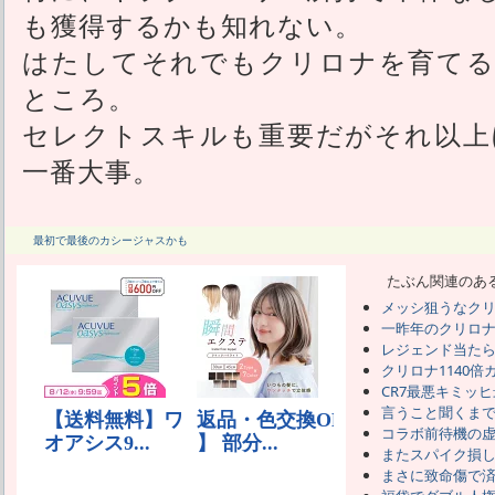
も獲得するかも知れない。
はたしてそれでもクリロナを育てる
ところ。
セレクトスキルも重要だがそれ以上
一番大事。
最初で最後のカシージャスかも
たぶん関連のあ
メッシ狙うなク
一昨年のクリロ
レジェンド当た
クリロナ1140倍
CR7最悪キミッ
言うこと聞くま
コラボ前待機の
またスパイク損
まさに致命傷で