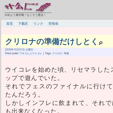
やめよう著作権！なくそう憲法！
首页
下载区
リンク
苦情係
クリロナの準備だけしとく
2020年
10月
31日 土曜日
Filed under
ワサコレとウイコレ
| Tags:
クリロナ
,
準備
ウイコレを始めた頃、リセマラした
ップで遊んでいた。
それでフェスのファイナルに行けて
たんだろう。
しかしインフレに飲まれて、それで
も出来なくなった。