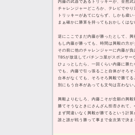
内藤の武器であるトリッキーが、全然武
チャレンジャーどころか、テレビでやり
トリッキーがあてにならず、しかも歳い
まぁ確かに勝算を持ってもおかしくはな
逆にここでまだ内藤が勝ったとして、興
もし内藤が勝っても、時間は興毅の方が
その前に他のチャレンジャーに内藤が負
TBSが放送してパチンコ屋がスポンサ
ひょっとしたら、一回くらい内藤に勝た
でも、内藤で引っ張ること自体がそろそ
台本がなくても、そろそろ興毅で勝てる
別にもう台本があっても文句は言わない
興毅よりむしろ、内藤こそが念願の興毅
勝てそうなときにさんざん拒否されて、
まず間違いなく興毅が勝てるという計算
誰と誰が戦う勝って事まで金次第で決ま