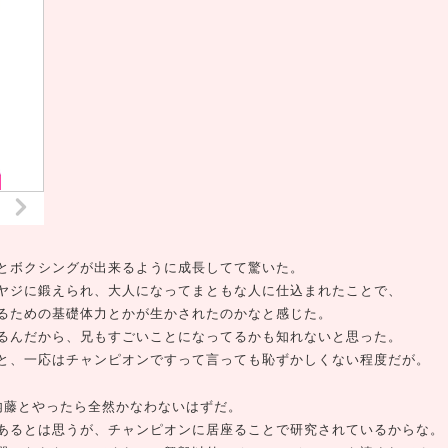
とボクシングが出来るように成長してて驚いた。
ヤジに鍛えられ、大人になってまともな人に仕込まれたことで、
るための基礎体力とかが生かされたのかなと感じた。
るんだから、兄もすごいことになってるかも知れないと思った。
と、一応はチャンピオンですって言っても恥ずかしくない程度だが。
内藤とやったら全然かなわないはずだ。
あるとは思うが、チャンピオンに居座ることで研究されているからな。