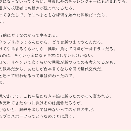
器にならないってくらい、興毅以外のチャレンジャーにも読まれてる。
過ぎて視聴者にも動きが読まれてるだろ。
ってきたしで、そこへまともな練習を始めた興毅だったら、
い。
行的にどうなのかって事もある。
タップリ持ってるんだから、どうせ勝つまでやるんだろ。
けて引退するくらいなら、興毅に負けて引退が一番ドラマだろ。
ーなのに、そういう金になる台本にしないわけがない。
せて、リベンジで次くらいで興毅が勝つってのも考えてるかも。
ろ限界だから、あたしが台本書くなら今回で世代交代だ。
と思って戦わせるって事は伝わったので、
よ。
戦であって、これを勝たなきゃ誰に勝ったのかって言われる。
今更出てきたやつに負けるのは無念だろうが、
がないと、興毅を出しては来ないってのが世の中だ。
るプロスポーツってどうなのよとは思う。