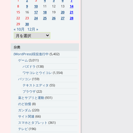
1
2
3
4
5
6
7
8
9
10
11
12
13
14
15
16
17
18
19
20
21
22
23
24
25
26
27
28
29
30
« 10月
12月 »
分类
(WordPress)現役進行中
(5,402)
ゲーム
(3,011)
パズドラ
(138)
ワサコレとウイコレ
(1,554)
パソコン
(159)
テキストエディタ
(55)
ブラウザ
(22)
薬とサプリと運動
(931)
のど自慢
(8)
ガンダム
(220)
サイト関連
(66)
スマホとタブレット
(361)
テレビ
(196)