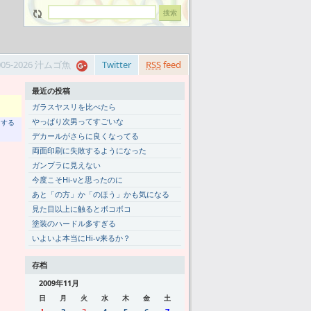
005-2026 汁ムゴ魚
Twitter
RSS
feed
最近の投稿
ガラスヤスリを比べたら
やっぱり次男ってすごいな
トする
デカールがさらに良くなってる
両面印刷に失敗するようになった
ガンプラに見えない
今度こそHi-νと思ったのに
あと「の方」か「のほう」かも気になる
見た目以上に触るとボコボコ
塗装のハードル多すぎる
いよいよ本当にHi-ν来るか？
存档
2009年11月
日
月
火
水
木
金
土