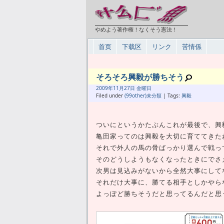
やめよう著作権！なくそう憲法！
首页
下载区
リンク
苦情係
そろそろ興毅が勝ちそう
2009年
11月
27日 金曜日
Filed under
(99other)未分類
| Tags:
興毅
ついにというかたぶんこれが最後で、興
亀田家ってのは興毅を大切に育ててきた
それで外人の馬の骨ばっかり選んで戦っ
そのどうしようもなくなったときにでさ
次男は見込みがないから全然大事にして
それだけ大事に、勝てる相手としかやら
よっぽど勝ちそうだと思ってるんだと思