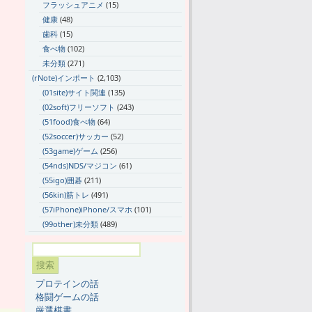
フラッシュアニメ
(15)
健康
(48)
歯科
(15)
食べ物
(102)
未分類
(271)
(rNote)インポート
(2,103)
(01site)サイト関連
(135)
(02soft)フリーソフト
(243)
(51food)食べ物
(64)
(52soccer)サッカー
(52)
(53game)ゲーム
(256)
(54nds)NDS/マジコン
(61)
(55igo)囲碁
(211)
(56kin)筋トレ
(491)
(57iPhone)iPhone/スマホ
(101)
(99other)未分類
(489)
プロテインの話
格闘ゲームの話
厳選棋書