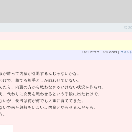
© 2
1481 letters | 686 views |
コメン
毅が勝って内藤が引退するんじゃないかな。
わけで、勝てる相手としか戦わせていない。
てたら、内藤の方から戦わなきゃいけない状況を作られ、
え、代わりに次男を戦わせるという手段に出たわけで、
ないが、長男は何が何でも大事に育ててきた。
ないで来た興毅をいよいよ内藤とやらせるんだから、
う。