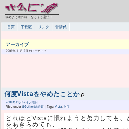
やめよう著作権！なくそう憲法！
首页
下载区
リンク
苦情係
アーカイブ
2009年 11月 2日 のアーカイブ
何度Vistaをやめたことか
2009年
11月
02日 月曜日
Filed under
(99other)未分類
| Tags:
Vista
,
何度
どれほどVistaに慣れようと努力しても
をあきらめても、