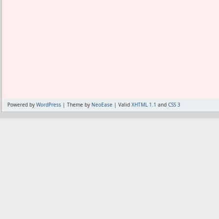
それで、安い赤身のメキシコ産一口大
市販のみならず、自分で作る物も今のま
て、大量にむしゃむしゃ食べた。
例えばテキストエディタを.NETで作りた
さすがに安いとあごが疲れちゃった。
に動くOSを想定しての事で、
しかし脂身があるとマテ茶とかが必要に
そう言う将来は来ないので、今まで通りにD
りでもたくさん食べれることがわかった
.NET対応も必要ないし、64bit対応も
ず、XP向けで作ってればいい。
肉ばっかり食べたらいけない理由は、ほ
そうしたいところだが、今のDelphiに
るからって事で、
御布施しないとやってられない。
赤身を食うなら脂質の摂りすぎにはなら
脱Delphiは確実に果たしたいが、代わり
と揶揄される筋合いはない。
XPだっていずれアップデートできなくな
Powered by
WordPress
| Theme by
NeoEase
| Valid
XHTML 1.1
and
CSS 3
しかしご飯のおかずに肉を食べようとす
いが、やはり代わりになる物がない。
かにおいしい。
時代について行けない。
ご飯さえ食べなきゃ、しょっぱいおかず
http://www.reactos.org/ja/
から体に良いなと痛感した。
これ頑張って欲しい。
よく、酒自体は悪くないが酒のつまみ
も、それと一緒で、
ご飯自体は悪くないけど、ご飯を食べる
て良くないなと最近思っている。
食の欧米化ではなく、ご飯のおかずに欧
完全な欧米化なら悪くなくて、ご飯も食べ
康なのかなと。