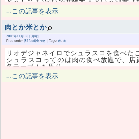
どうしてもVistaで我慢するという決意
い。
...この記事を表示
フリーソフトを公開してるから、対応OSと
という目的があるせいで、
肉とか米とか
何とか我慢してVistaを使っていたわけだ
ら動作確認やめるぞ。
2009年
11月
02日 月曜日
あたしの言うVistaは64bit版の事だから、
Filed under
(51food)食べ物
| Tags:
米
,
肉
なのかハッキリせず、
リオデジャネイロでシュラスコを食べた
もしかしたら32bit版Vistaは大丈夫かも
シュラスコってのは肉の食べ放題で、店
かも知れない。
各テーブルを周り、
しかし少なくとも64bit版Vistaだけはも
客がよこせというとその場で一人前を切
...この記事を表示
XPの代わりは全然果たせない。
日本の焼き肉屋にあるような、一切れで
あくまで個人的な感想だが。
位ばかりのようで、
方のコブの部分の肉だよとかわけわから
それで、遂に家のパソコンでVistaを使
あたしは普段から肉ばっかり食ってる肉
ルしなおした。
喜んで行ったのだが、
大量のアップデートがあったりもして、
そもそも小食だし、小食じゃない人でも
しかしあらためて快適だ。
いや、でも隣のテーブルのお誕生日会ら
デュアルブートしてた時期もあったので、
でもないペースで肉ばっかり食ってた。
ることは知っていたが、
肉を食い慣れてるオーラが出ていた。
しばらくは家のパソコンがVistaのノロ