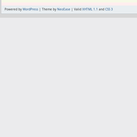
Powered by
WordPress
| Theme by
NeoEase
| Valid
XHTML 1.1
and
CSS 3