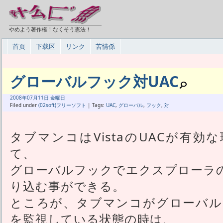
やめよう著作権！なくそう憲法！
首页
下载区
リンク
苦情係
グローバルフック対UAC
2008年
07月
11日 金曜日
Filed under
(02soft)フリーソフト
| Tags:
UAC
,
グローバル
,
フック
,
対
タブマンコはVistaのUACが有
て、
グローバルフックでエクスプローラ
り込む事ができる。
ところが、タブマンコがグローバル
を監視している状態の時は、