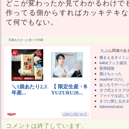
どこが変わったか見てわかるわけで
作ってる側からすればカッキテキな
て何でもない。
写真をささっと並べて印刷
たぶん関連のあ
捕まえるタイミ
64bitフック成功
実用段階
透けちゃった
readmeつけた
あっちでデバッ
タブ式エクスプ
ファイラを試し
タブに閉じるボ
Administrator
コメントは終了しています。