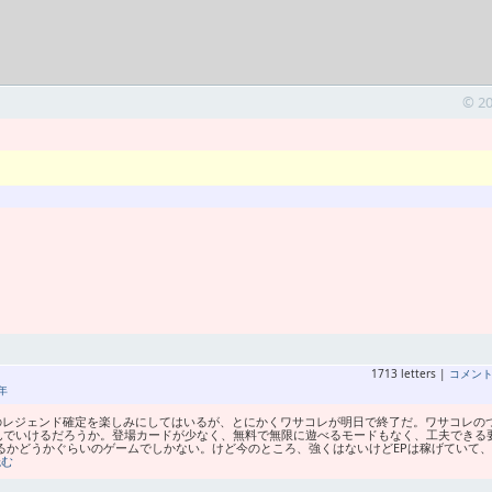
© 2
1713 letters |
コメン
年
月のレジェンド確定を楽しみにしてはいるが、とにかくワサコレが明日で終了だ。ワサコレの
んでいけるだろうか。登場カードが少なく、無料で無限に遊べるモードもなく、工夫できる
るかどうかぐらいのゲームでしかない。けど今のところ、強くはないけどEPは稼げていて
読む