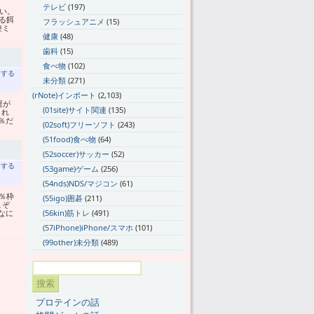
テレビ
(197)
い。
る餌
フラッシュアニメ
(15)
整ミ
健康
(48)
歯科
(15)
食べ物
(102)
トする
未分類
(271)
(rNote)インポート
(2,103)
運が
(01site)サイト関連
(135)
これ
％だ
(02soft)フリーソフト
(243)
(51food)食べ物
(64)
(52soccer)サッカー
(52)
トする
(53game)ゲーム
(256)
(54nds)NDS/マジコン
(61)
％枠
(55igo)囲碁
(211)
こぞ
なに
(56kin)筋トレ
(491)
(57iPhone)iPhone/スマホ
(101)
(99other)未分類
(489)
プロテインの話