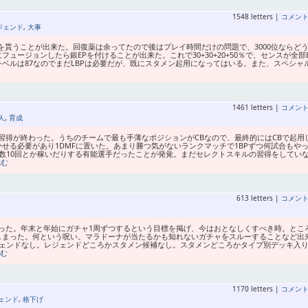
1548 letters |
コメン
ジェンド
,
大事
Aを貰うことが出来た。回復薬は余ってたので後はプレイ時間だけの問題で、3000位ならど
ージョンしたら銀EPを付けることが出来た。これで30+30+20+50％で、センスが全部
ベルは87なのでまだLBPは必要だが、既にスタメン起用になってはいる。また、スペシャ
1461 letters |
コメン
人
,
育成
習得が終わった。うちのチームで最も手薄なポジションがCBなので、最終的にはCBで起用
せる必要があり1DMFに置いた。あまり勝つ気がないランクマッチで1BPずつ何試合もや
数10回とか稼いだりする有能選手だったことが発覚。まだセレクトスキルの習得をしてい
読む
613 letters |
コメン
った。年末と年始にガチャ1周ずつするという目標を掲げ、今はおとなしくすべき時。とこ
しまった。何という呪い。マラドーナが当たるかも知れないガチャをスルーすることなど出
ジェンドなし。レジェンドどころかスタメン候補なし。スタメンどころかタイプ別デッキ入
読む
1170 letters |
コメン
ェンド
,
格下げ