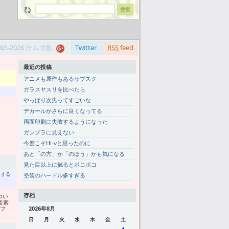
005-2026 汁ムゴ魚
Twitter
RSS
feed
最近の投稿
アニメも原作もあるサブスク
ガラスヤスリを比べたら
やっぱり次男ってすごいな
デカールがさらに良くなってる
両面印刷に失敗するようになった
ガンプラに見えない
今度こそHi-νと思ったのに
あと「の方」か「のほう」かも気になる
見た目以上に触るとボコボコ
トする
塗装のハードル多すぎる
存档
つい
要素
、フ
2026年8月
日
月
火
水
木
金
土