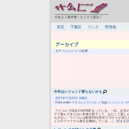
やめよう著作権！なくそう憲法！
首页
下载区
リンク
苦情係
アーカイブ
タグ: ‘レジェンド’ の記事
今年はレジェンド要らないかも
2021年
11月
29日 月曜日
Filed under
ワサコレとウイコレ
| Tags:
レジェンド
,
今
ウイコレで現在2145PB貯まっている。一応、正
でで遊んできたのに本体が終了して、はたして楽し
も少ない。ウイコレは配布PBを貯めてガチャが当た
ェスのファイナル進出を継続している。こ
…続きを