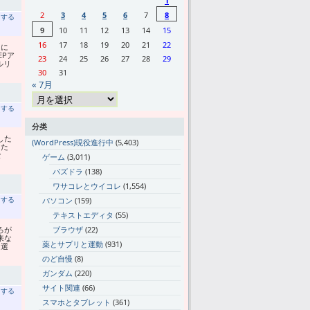
1
2
3
4
5
6
7
8
トする
9
10
11
12
13
14
15
16
17
18
19
20
21
22
うに
EPア
23
24
25
26
27
28
29
ルリ
30
31
« 7月
トする
分类
した
(WordPress)現役進行中
(5,403)
った
な
ゲーム
(3,011)
パズドラ
(138)
ワサコレとウイコレ
(1,554)
トする
パソコン
(159)
テキストエディタ
(55)
ろが
ブラウザ
(22)
来な
薬とサプリと運動
(931)
り選
のど自慢
(8)
ガンダム
(220)
サイト関連
(66)
トする
スマホとタブレット
(361)