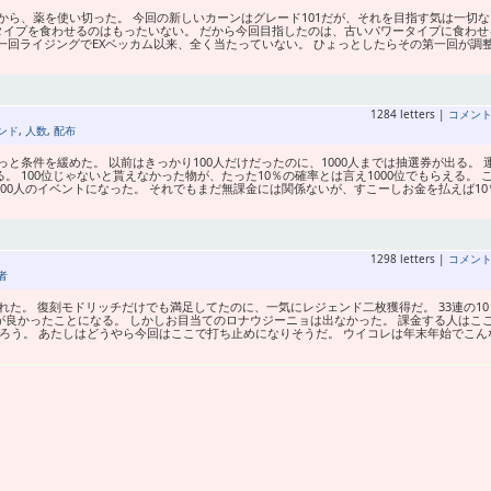
ら、薬を使い切った。 今回の新しいカーンはグレード101だが、それを目指す気は一切な
タイプを食わせるのはもったいない。 だから今回目指したのは、古いパワータイプに食わせ
第一回ライジングでEXベッカム以来、全く当たっていない。 ひょっとしたらその第一回が調
1284 letters |
コメン
ンド
,
人数
,
配布
と条件を緩めた。 以前はきっかり100人だけだったのに、1000人までは抽選券が出る。 
。 100位じゃないと貰えなかった物が、たった10％の確率とは言え1000位でもらえる。 
000人のイベントになった。 それでもまだ無課金には関係ないが、すこーしお金を払えば10
1298 letters |
コメン
者
れた。 復刻モドリッチだけでも満足してたのに、一気にレジェンド二枚獲得だ。 33連の10
運が良かったことになる。 しかしお目当てのロナウジーニョは出なかった。 課金する人はこ
だろう。 あたしはどうやら今回はここで打ち止めになりそうだ。 ウイコレは年末年始でこん