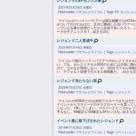
レジェンドのEPセンス大事
2021年
02月
24日 水曜日
Filed under
ワサコレとウイコレ
| Tags:
EP
,
センス
,
レ
ウイコレのベッケンバウアーは順位報酬でもEXTR
かついて行けたわけだ。正月に獲得した旧バウアーにフュ
ップになる事が目標だったから完成で良いだろう。レ
ーグがテクニックタイ
…続きを読む
レジェンド二人育成中
2021年
01月
14日 木曜日
Filed under
ワサコレとウイコレ
| Tags:
レジェンド
,
二
ウイコレで無凸ベッケンバウアーのセレクトスキル
い。でも、セレクトスキル習得のためには活発に働か
けど、なかなか習得しない。が、1試合でスキル発動
い、デフォルト状態でのスキル発動数だ。
…続きを
レジェンド当たらない垢
2020年
10月
27日 火曜日
Filed under
ワサコレとウイコレ
| Tags:
レジェンド
ウイコレの何周年だかは余裕でスルーできたはずだ
イベントからマラドーナのキラグローリーを貰って
くなった。1周してしまい、マラドーナどころかレ
手もなし。99確定も100確定もEPセンスな
…続きを
イベント産に格下げされたレジェンド
2019年
11月
25日 月曜日
Filed under
ワサコレとウイコレ
| Tags:
イベント
,
レジ