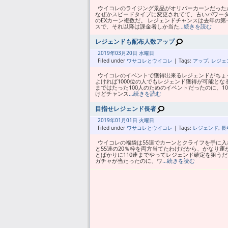
ウイコレのライジング景品がオリバーカーンだったか
なぜかスピードタイプに変更されてて、古いパワー
のEXカーン複数だ。 レジェンドチャンスは去年の
スで、それ以降は課金者しか当た
…続きを読む
レジェンドも配布人数アップ
2019年
03月
20日 水曜日
Filed under
ワサコレとウイコレ
| Tags:
アップ
,
レジェ
ウイコレのイベントで獲得出来るレジェンドがちょっ
よければ1000位の人でもレジェンド獲得が可能となる
まではたった100人のためのイベントだったのに、1
けどチャンス
…続きを読む
目指せレジェンド長者
2019年
01月
01日 火曜日
Filed under
ワサコレとウイコレ
| Tags:
レジェンド
,
長
ウイコレの福袋は55連でカーンとクライフを手に入
と55連の20％枠を両方当てたわけだから、かなり
とばかりに110連までやってレジェンド確定を狙う
ガチャが当たったのに、ワ
…続きを読む