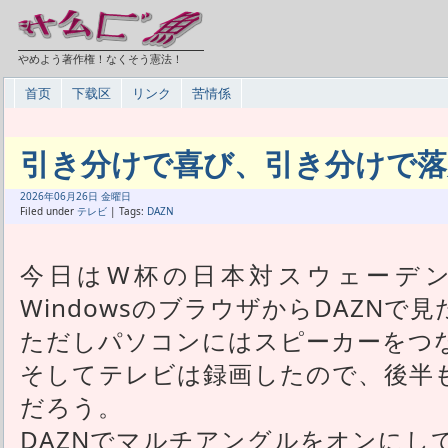
やめよう著作権！なくそう憲法！
首页
下载区
リンク
苦情係
引き分けで喜び、引き分けで落
2026年
06月
26日 金曜日
Filed under
テレビ
| Tags:
DAZN
今日はW杯の日本対スウェーデ
WindowsのブラウザからDAZNで見
ただしパソコンにはスピーカーをつ
そしてテレビは録画したので、後半
だろう。
DAZNでマルチアングルをオンにし