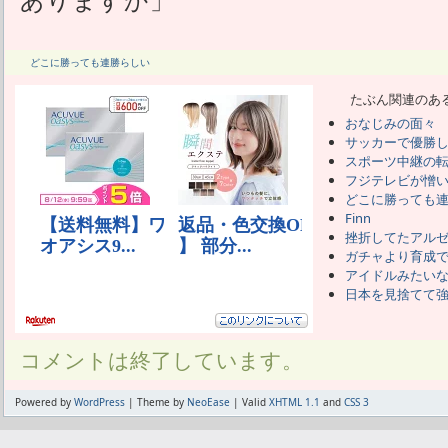
どこに勝っても連勝らしい
たぶん関連のあ
おなじみの面々
サッカーで優勝
スポーツ中継の
フジテレビが憎
どこに勝っても
Finn
挫折してたアル
ガチャより育成
アイドルみたい
日本を見捨てて
コメントは終了しています。
Powered by
WordPress
| Theme by
NeoEase
| Valid
XHTML 1.1
and
CSS 3