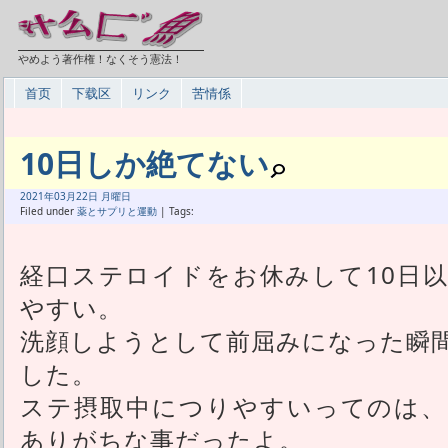
やめよう著作権！なくそう憲法！
首页
下载区
リンク
苦情係
10日しか絶てない
2021年
03月
22日 月曜日
Filed under
薬とサプリと運動
| Tags:
経口ステロイドをお休みして10日
やすい。
洗顔しようとして前屈みになった瞬
した。
ステ摂取中につりやすいってのは、
ありがちな事だったよ。