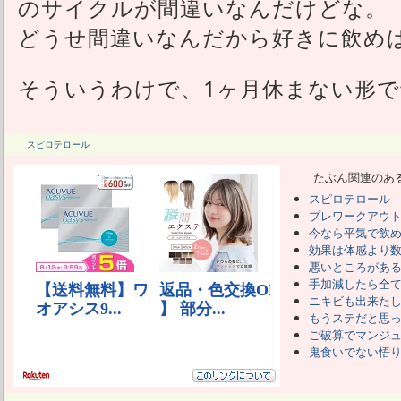
のサイクルが間違いなんだけどな。
どうせ間違いなんだから好きに飲め
そういうわけで、1ヶ月休まない形
スピロテロール
たぶん関連のあ
スピロテロール
プレワークアウ
今なら平気で飲
効果は体感より
悪いところがあ
手加減したら全
ニキビも出来た
もうステだと思
ご破算でマンジ
鬼食いでない悟