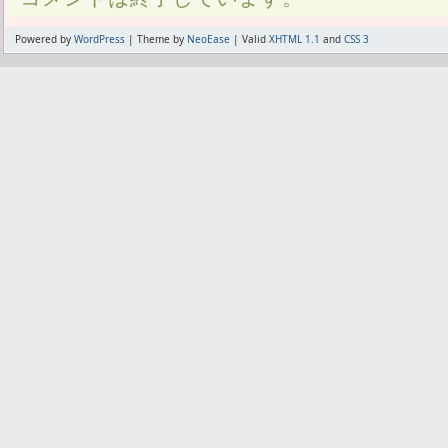
Powered by
WordPress
| Theme by
NeoEase
| Valid
XHTML 1.1
and
CSS 3