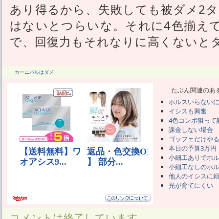
あり得るから、失敗しても被ダメ2タ
はないとつらいな。それに4色揃え
で、回復力もそれなりに高くないと
カーニバルはダメ
たぶん関連のあ
ホルスいらない
イシスも興奮
4色コンボ狙って
課金しない場合
ゴッフェだけや
本日の予算3万円
小細工ありでホ
小細工なしのホ
他人のイシスに
光が育てにくい
コメントは終了しています。