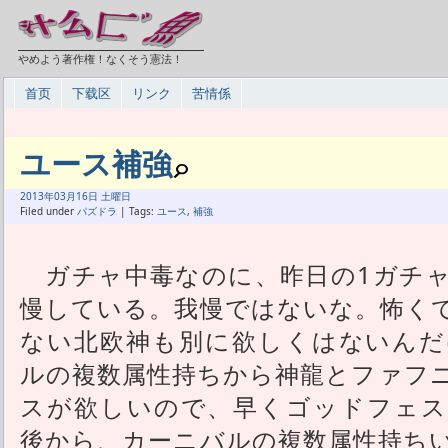
やめよう著作権！なくそう憲法！
首页
下载区
リンク
苦情係
ユース補強
2013年
03月
16日 土曜日
Filed under
パズドラ
| Tags:
ユース
,
補強
ガチャ中毒なのに、昨日の1ガチャ
慢している。我慢ではないな。怖く
ない北欧神も別に欲しくはないんだ
ルの複数属性持ちから神龍とファフ
スが欲しいので、早くゴッドフェス
後から、カーニバルの複数属性持ち