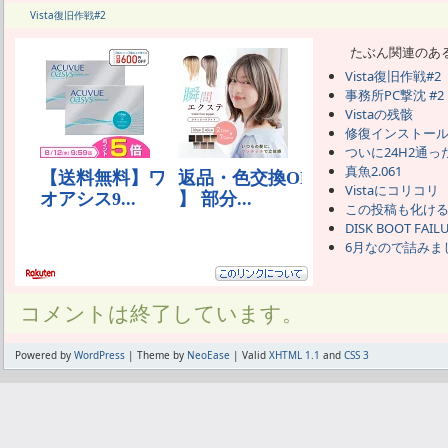
Vista復旧作戦#2
たぶん関連のあ
Vista復旧作戦#2
事務所PC撃沈 #2
Vistaの残骸
修復インストール
ついに24H2通っ
真魚2.061
Vistaにコリコリ
この投稿も化け
DISK BOOT FAIL
6月なので詰みま
コメントは終了しています。
Powered by
WordPress
| Theme by
NeoEase
| Valid
XHTML 1.1
and
CSS 3