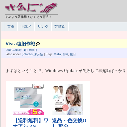
やめよう著作権！なくそう憲法！
首页
下载区
リンク
苦情係
Vista復旧作戦
2008年
04月
03日 木曜日
Filed under
(99other)未分類
| Tags:
Vista
,
作戦
,
復旧
まずはということで、Windows Updateが失敗して再起動ばっ