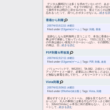
デジタル腕時計には多くを求めていないので、あま
時計に必要かどうか。 今までの時計は、何らかのは
う操作すれば時計に戻せるのかを、覚えておくのは
忘れるったって、四つしかボタンがないん
…続きを
香港から到着
2007年
03月
22日 木曜日
Filed under
(53game)ゲーム
| Tags:
到着
,
香港
追跡なしなら送料無料と言うことで、本当に香港か
事はX9で体験して知っていたから、 15日に注文
の中身は細かい発泡スチロールいっぱい、その隙間に三つの商
の簡は、日
…続きを読む
PSP到着＆即改造
2007年
02月
21日 水曜日
Filed under
(53game)ゲーム
| Tags:
PSP
,
到着
,
改造
バリューパックで、WS259 I、TA-082、2.60
アップデートと一緒で、必要以上に怖がることはな
ど無駄な家電を消して行う。 メモリースティックに勝手にフ
Vista到着
2007年
02月
06日 火曜日
Filed under
(99other)未分類
| Tags:
Vista
,
到着
臆せずすぐさまインストール。 β版を見てるので、
かったが、大人の事情には乗る方なのでさっさと移行。
り、32bitのVistaじゃ本当に何の意味もない。 と
ートして
…続きを読む