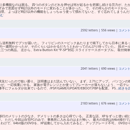
り多機能なのは困る。 四つのボタンのどれを押せば何が起るかを把握し続ける労力が、た
ずみで意図せず時計以外のモードに変わることが多かった。 で、その何らかのモードから
無理。 よっぽど時計以外の機能をしょっちゅう使って慣れてないと、すぐ忘れてしまうんだ
読む
2592 letters | 556 views |
コメン
ら送料無料でブツが届いた。 フィリピンのスービックあたりまで南下してから日本に来る
して約一週間かかったが、そのくらいはかかるだろうとわかってのんびり待っていた。 段ボー
品。 左から、Extra Button Kit “P-SP”対応 スライドケースポータブル。 取付簡
2041 letters | 690 views |
コメン
という状況だったので狙い通り。 説明書はまだ読んでいない。 まず、2.71にアップ。 パソコンのB
いが、一応慎重にやる。 家族が電子レンジとか使ってブレーカーが落ちないよう、一応テレ
ォルダが出来ているので、/PSP/GAME/UPDATE/EBOOT.PBPを配置。 PS
…続きを
2183 letters | 676 views |
コメン
移行のメリットの少なさ、デメリットの多さは心得ている。 正直な話、XPをずっと使い続
 ただし今回は自宅PCのみで、事務所に入れるのはまだ怖い。 最大の目的は64bit移行で
いうわけで、64bit版のDVDを、XP起動してから入れてみると、アップグレード不可。 DVDか