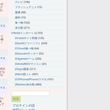
テレビ
(196)
かが
、ど
フラッシュアニメ
(15)
な。
健康
(48)
歯科
(15)
食べ物
(102)
トする
未分類
(271)
(rNote)インポート
(2,103)
って
(01site)サイト関連
(135)
ル箱
単！
(02soft)フリーソフト
(243)
(51food)食べ物
(64)
(52soccer)サッカー
(52)
トする
(53game)ゲーム
(256)
(54nds)NDS/マジコン
(61)
IOS
(55igo)囲碁
(211)
ビな
(56kin)筋トレ
(491)
読む
(57iPhone)iPhone/スマホ
(101)
(99other)未分類
(489)
トする
けた
あ
らブ
プロテインの話