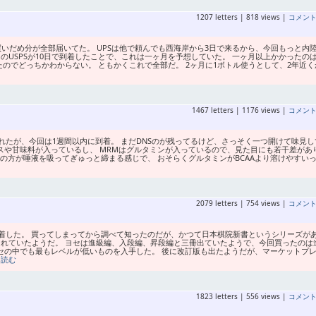
1207 letters | 818 views |
コメン
の買いだめ分が全部届いてた。 UPSは他で頼んでも西海岸から3日で来るから、今回もっと内
のUSPSが10日で到着したことで、これは一ヶ月を予想していた。 一ヶ月以上かかったのは
ったのでどっちかわからない。 ともかくこれで全部だ。 2ヶ月に1ボトル使うとして、2年近く
1467 letters | 1176 views |
コメン
たが、今回は1週間以内に到着。 まだDNSのが残ってるけど、さっそく一つ開けて味見し
ースや甘味料が入っているし、 MRMはグルタミンが入っているので、見た目にも若干差があ
Mの方が唾液を吸ってぎゅっと締まる感じで、 おそらくグルタミンがBCAAより溶けやすい
2079 letters | 754 views |
コメン
着した。 買ってしまってから調べて知ったのだが、かつて日本棋院新書というシリーズが
られていたようだ。 ヨセは進級編、入段編、昇段編と三冊出ていたようで、今回買ったのは
セの中でも最もレベルが低いものを入手した。 後に改訂版も出たようだが、マーケットプ
を読む
1823 letters | 556 views |
コメン