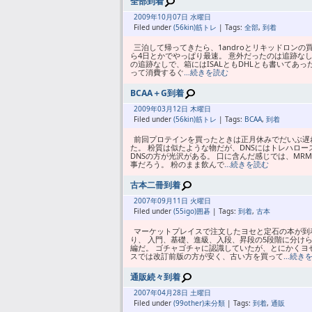
全部到着
2009年
10月
07日 水曜日
Filed under
(56kin)筋トレ
| Tags:
全部
,
到着
三泊して帰ってきたら、1androとリキッドロン
ら4日とかでやっぱり最速。 意外だったのは追跡なし
の追跡なしで、箱にはISALともDHLとも書いてあ
って消費するぐ
…続きを読む
BCAA＋G到着
2009年
03月
12日 木曜日
Filed under
(56kin)筋トレ
| Tags:
BCAA
,
到着
前回プロテインを買ったときは正月休みでだいぶ遅れ
た。 粉質は似たような物だが、DNSにはトレハロ
DNSの方が光沢がある。 口に含んだ感じでは、MR
事だろう。 粉のまま飲んで
…続きを読む
古本二冊到着
2007年
09月
11日 火曜日
Filed under
(55igo)囲碁
| Tags:
到着
,
古本
マーケットプレイスで注文したヨセと定石の本が到
り、 入門、基礎、進級、入段、昇段の5段階に分け
編だ。 ゴチャゴチャに認識していたが、とにかくヨ
スでは改訂前版の方が安く、古い方を買って
…続き
通販続々到着
2007年
04月
28日 土曜日
Filed under
(99other)未分類
| Tags:
到着
,
通販