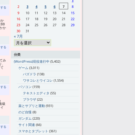
1
2
3
4
5
6
7
8
トする
9
10
11
12
13
14
15
16
17
18
19
20
21
22
陸か
BB
23
24
25
26
27
28
29
かか
30
31
« 7月
トする
分类
てみ
(WordPress)現役進行中
(5,402)
り、
って
ゲーム
(3,011)
パズドラ
(138)
ワサコレとウイコレ
(1,554)
パソコン
(159)
トする
テキストエディタ
(55)
ブラウザ
(22)
あ
進級
薬とサプリと運動
(931)
レイ
のど自慢
(8)
ガンダム
(220)
サイト関連
(66)
トする
スマホとタブレット
(361)