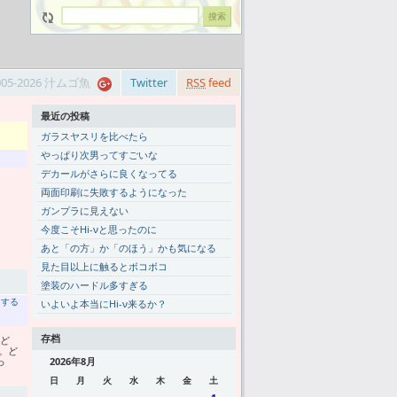
005-2026 汁ムゴ魚
Twitter
RSS
feed
最近の投稿
ガラスヤスリを比べたら
やっぱり次男ってすごいな
デカールがさらに良くなってる
両面印刷に失敗するようになった
ガンプラに見えない
今度こそHi-νと思ったのに
あと「の方」か「のほう」かも気になる
見た目以上に触るとボコボコ
塗装のハードル多すぎる
トする
いよいよ本当にHi-ν来るか？
存档
、ど
。ど
っ
2026年8月
日
月
火
水
木
金
土