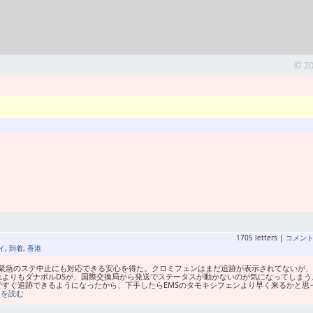
© 2
1705 letters |
コメン
イ
,
到着
,
香港
、緊急のステ中止にも対応できる安心を得た。クロミフェンはまだ追跡が表示されてないが
れよりもダナボルDSが、国際交換局から発送でステータスが動かないのが気になってしまう
すぐ追跡できるようになったから、下手したらEMSのタモキシフェンより早く来るかと思
きを読む