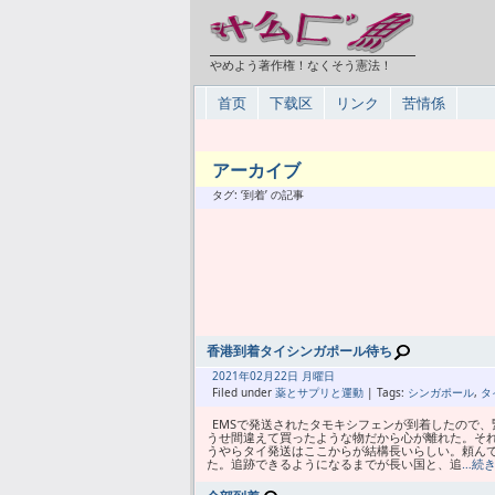
やめよう著作権！なくそう憲法！
首页
下载区
リンク
苦情係
アーカイブ
タグ: ‘到着’ の記事
香港到着タイシンガポール待ち
2021年
02月
22日 月曜日
Filed under
薬とサプリと運動
| Tags:
シンガポール
,
タ
EMSで発送されたタモキシフェンが到着したので
うせ間違えて買ったような物だから心が離れた。そ
うやらタイ発送はここからが結構長いらしい。頼んで
た。追跡できるようになるまでが長い国と、追
…続