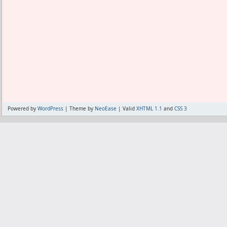
ない。
チョコの濃さを美味しく感じるのは甘さ
だからこれもメーカーが想定した飲み方
味にする人には難しいかと。
たぶん、甘さ以外の味で勝負するプロテ
甘さがメインのプロテインだったら、甘
行ける。
そう言う事かと。
あとかつてあたしは米国産のチョコ味
Powered by
WordPress
| Theme by
NeoEase
| Valid
XHTML 1.1
and
CSS 3
た。
日本のチョコ味プロテインは嫌いな物が
もしかしたら米国の味付けなら薄めても
い。
日本だけどグロングのチョコ味は薄めて
今後エクスプロージョンが値上がりして
ばまた買うかも。