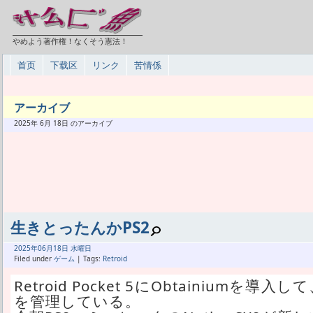
やめよう著作権！なくそう憲法！
首页
下载区
リンク
苦情係
アーカイブ
2025年 6月 18日 のアーカイブ
生きとったんかPS2
2025年
06月
18日 水曜日
Filed under
ゲーム
| Tags:
Retroid
Retroid Pocket 5にObtainium
を管理している。