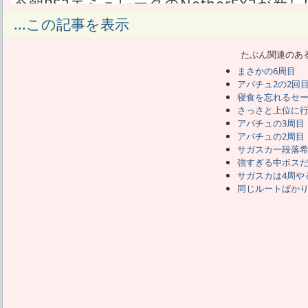
今朝PS2エミュレータのNetherSX2が新
昨年の1.9はXdelta形式配布で、Aethe
...この記事を表示
を当てる形式だった。
てっきり今回もそれかと思ったら2.0はa
たぶん関連のあ
インストールはしたが、まだ何が変わっ
まさかの6周目
たぶんワイドスクリーン化に対応するゲ
アバチュ2の2回
のくらいかな。
寝食を忘れるセ
RP5ではどのゲームもしっかり動くので
さっさと上位に
とがそもそもない。
アバチュの3周目
何が変わったかよりも、昨年から止まっ
アバチュの2周目
サガスカ一段落
だろう。
強すぎる中ボス
そしてRetroid社の提供でRP5で動作検
サガスカは4周や
きっとこの調子で、2画面アダプターも3
同じルートばか
るんだろうな。
あたしはその2画面アダプターに興味を持
RP5ではまだ3DSエミュで遊ぶには少し
ンに遊ぼうと思ってる。
本格的に2画面が欲しいのは3DSを十分
すなわちRetroid社から出る後継機に期
odin2portableもメチャクチャ気になる
ほんのちょっとの性能アップじゃ意味なく