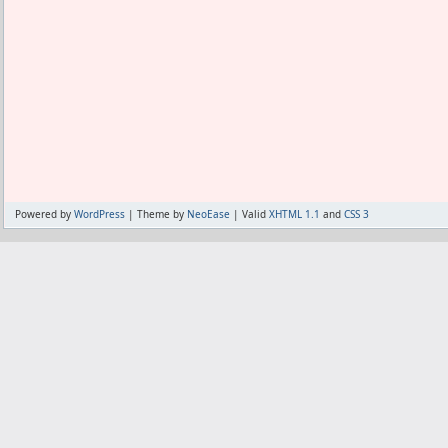
大神もゼルダの仲間として面白いしやり
スだと飽きちゃう。
そろそろ次のゲームに移行するかそれと
Powered by
WordPress
| Theme by
NeoEase
| Valid
XHTML 1.1
and
CSS 3