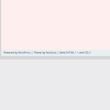
本題として、今この時代では筋肉は筋ト
そうじゃない時代というのを、このプレ
じている。
あたしはケガを怖がって重量をアップで
でも重量を変化させずにより筋肉を伸ば
果が出ている。
これって、筋トレじゃなく強めのストレ
て言う事かも知れない。
なんか、ムキムキのボディビルダーも筋
くる時代を想像した。
Powered by
WordPress
| Theme by
NeoEase
| Valid
XHTML 1.1
and
CSS 3
筋トレのマシーンも、筋肉を伸ばすのが
たら面白いなと。
まぁあり得ないことなので無駄に深掘り