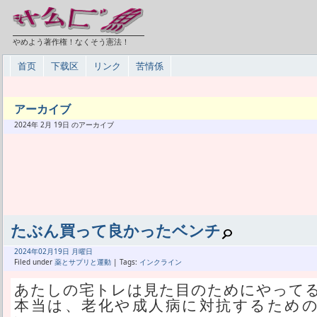
やめよう著作権！なくそう憲法！
首页
下载区
リンク
苦情係
アーカイブ
2024年 2月 19日 のアーカイブ
たぶん買って良かったベンチ
2024年
02月
19日 月曜日
Filed under
薬とサプリと運動
| Tags:
インクライン
あたしの宅トレは見た目のためにやって
本当は、老化や成人病に対抗するため