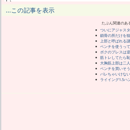
い。
しかし筋トレにハマるほどに、まだ鍛え
...この記事を表示
くる。
あたしにとって大胸筋上部は、普通に腕
たぶん関連のあ
られなかった部位だ。
ついにアジャス
そこを鍛える意味は見いだせないが、鍛
鎖骨の所だけを
興味があった。
上部と呼ばれる
そういうわけで昨年8月に、大胸筋上部の
ベンチを使うっ
ンチを買った。
ボクのプレスは
それまで我慢してベンチを使わなかった
筋トレしてたら
大胸筋上部は二
だので買って以降もそれまでのベンチ不
ベンチを買いそ
ベンチは大胸筋上部を鍛えるためにしか
バレちゃいけな
インクラインのダンベルプレスだかフラ
ライイング1.5
のストレッチ種目をやってる。
運動神経が悪くてケガしそうになった種
手段にしている。
でもさすがに少し重くしたくて、リストウ
てはいる。
プレートは1枚4.5㎏なので、まぁ挑戦
どまだ早いと判断した。
重量の伸びはそんなもんだけれども、