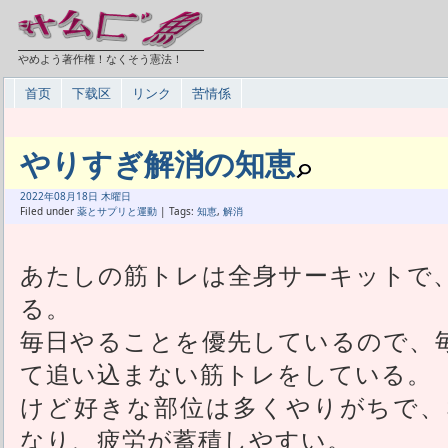
やめよう著作権！なくそう憲法！
首页
下载区
リンク
苦情係
やりすぎ解消の知恵
2022年
08月
18日 木曜日
Filed under
薬とサプリと運動
| Tags:
知恵
,
解消
あたしの筋トレは全身サーキットで
る。
毎日やることを優先しているので、
て追い込まない筋トレをしている。
けど好きな部位は多くやりがちで、
なり、疲労が蓄積しやすい。