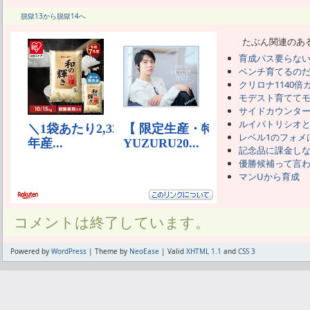
脱獄13から脱獄14へ
たぶん関連のあ
育成パス要らな
ベンチ育てるの
クリロナ1140倍
モデスト育てて
サイドカウンタ
ルイパトリシオ
レベル1のフォメ
記念品に課金し
優勝候補って言
マンUから育成
コメントは終了しています。
Powered by
WordPress
| Theme by
NeoEase
| Valid
XHTML 1.1
and
CSS 3