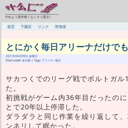
やめよう著作権！なくそう憲法！
首页
下载区
リンク
苦情係
とにかく毎日アリーナだけで
2021年
04月
09日 金曜日
Filed under
未分類
| Tags:
アリーナ
,
毎日
サカつくでのリーグ戦でポルトガル1
た。
初挑戦がゲーム内36年目だったのに
とで20年以上停滞した。
ダラダラと同じ作業を繰り返して、
ンネリして眠かった。