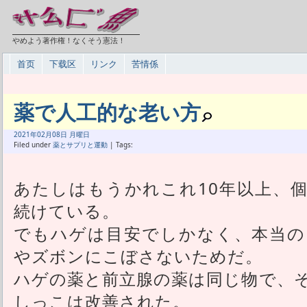
やめよう著作権！なくそう憲法！
首页
下载区
リンク
苦情係
薬で人工的な老い方
2021年
02月
08日 月曜日
Filed under
薬とサプリと運動
| Tags:
あたしはもうかれこれ10年以上、
続けている。
でもハゲは目安でしかなく、本当の
やズボンにこぼさないためだ。
ハゲの薬と前立腺の薬は同じ物で、
しっこは改善された。