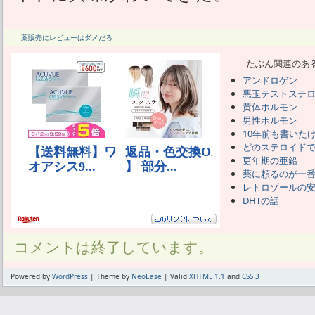
薬販売にレビューはダメだろ
たぶん関連のあ
アンドロゲン
悪玉テストステ
黄体ホルモン
男性ホルモン
10年前も書いた
どのステロイド
更年期の亜鉛
薬に頼るのが一
レトロゾールの
DHTの話
コメントは終了しています。
Powered by
WordPress
| Theme by
NeoEase
| Valid
XHTML 1.1
and
CSS 3