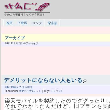
やめよう著作権！なくそう憲法！
首页
下载区
リンク
苦情係
アーカイブ
2021年 2月 5日 のアーカイブ
デメリットにならない人もいる
2021年
02月
05日 金曜日
Filed under
スマホとタブレット
| Tags:
デメリット
楽天モバイルを契約したのでググったり
それでわかったんだけど、旧プランを契