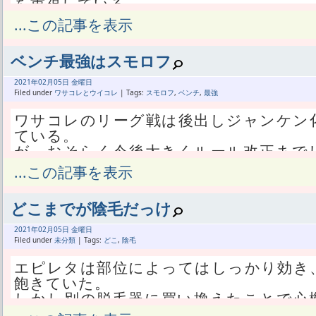
を重視している。
あたしは新プランの1GB以下0円って方
...この記事を表示
つまり、いっぱい使うつもりの人とほぼ
ランで混在する。
ベンチ最強はスモロフ
で、今楽天モバイルの情報収集をすると
ビューばかりだ。
2021年
02月
05日 金曜日
いっぱい使う人から見て重要なのは、楽
Filed under
ワサコレとウイコレ
| Tags:
スモロフ
,
ベンチ
,
最強
かって話だ。
ワサコレのリーグ戦は後出しジャンケン
楽天エリアなら無制限だけどauエリアなら
ている。
だから楽天エリアのカバー率がとても重
が、おそらく今後大きくルール改正まで
ところがあたしの使い方だと、楽天エリ
ないだろう。
...この記事を表示
んの意味もない。
徐々にユーザーが減ってサービス終了に
これまでUQモバイルのデータSIMだっ
ている。
au回線のままだ。
どこまでが陰毛だっけ
あたしはやっぱり後出し有利のルールに
iPhone11では、楽天エリアに自動で切
フレマで研究して、これぞ今できる最高
2021年
02月
05日 金曜日
が、だからって別に無制限でいっぱい使
わせたい。
Filed under
未分類
| Tags:
どこ
,
陰毛
トにならない。
これまでも、本番のために練習をひたす
自宅か職場のWi-Fiでこそじっくりスマホ
エピレタは部位によってはしっかり効き
を求めてきた。
マイカー通勤だからスマホは出来ない。
飽きていた。
そのいざ本番が単なるジャンケンになっ
それ以外の状況で、ゲームだのLINEだのP
しかし別の脱毛器に買い換えたことで心
面白さを感じない。
絶対1GBも使わない。
た部位をやってる。