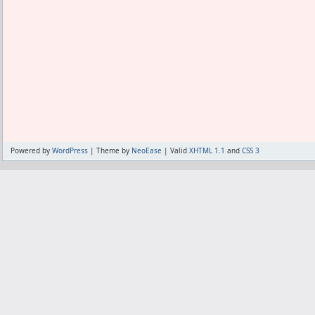
このデッキはNDSスモロフ以外の「心眼
だから今はその陰毛からモモ毛に繋がる
い。
きない。
を当て始めた。
本当に問題ないかどうか、念入りに色ん
NDSじゃなくSPSのスモロフを出される
光を受けた毛がチリチリに丸まってるの
今のところ何も思いつかない。
しかし本当の肝は、NDSスモロフを見せ
る実感がある。
後出し勢はまずカシージャスを最初に認識
そしてその辺を処理してたら、だんだ
自宅が構造の問題で、ドコモやソフトバ
するはず。
た。
だからUQを選んでる。
そしてすぐさま、ベンチにスモロフがい
明らかに濃くて邪魔だった陰毛がなくな
ひょっとしたら楽天も自宅に電波が来てな
検討する。
したくなる。
かもしれない。
カシージャスは堅いが、スモロフはアナ
今のところ自分に見えなければ気になら
その、今どっちに繋がってるかがiPhon
と言うことは、他の選手をアナライザー
っている。
ギガ無制限を使いたい人にはかなりのデ
Powered by
WordPress
| Theme by
NeoEase
| Valid
XHTML 1.1
and
CSS 3
ずだ。
0円にしたい人にとっては全くデメリット
アナライザー使いとは後出しの読み合い
新しいのを買ってからはほぼ毎日、最強
むしろ、自宅に楽天の電波が入らなかった
すなわち読み合いになるくらいなら普通
たぶんこれって多くやり過ぎても無駄な
らメリットだわ。
れない。
しかし多くやり過ぎてるかどうかっての
そうかそうか、いつまでパートナー回線
スモロフは単なる見せしめでありお守り
一発で効く毛なら二発も三発もやるのは
だな。
主だ。
一発で殺せているのに、死んでる毛を
楽天の電波にしか繋がらなくなったとき
実際にアナライザーとして機能すること
で、やる意味がない。
か不透明だ。
が、エピレタを使ってて何発撃っても
自宅で使ってると「キャリアアップデー
現在、CFハーランドで得点し、GKカシ
だ。
それこそがエリア外になってる事の目印
ない。
新しい脱毛器で一発撃って死んでるかど
じゃあもしかしたら楽天の電波は自宅に
GCの中で、ハーランドに対応出来ない人