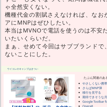
ゃ全然安くない。
機種代金の割賦さえなければ、なお
アにMNPはぜひしたい。
本当はMVNOで電話を使うのは不安
いたいくらいだ。
まぁ、せめて今回はサブブランドで、
ないことにした。
ウイコレのキャンプはきつい
たぶん関連のあ
やさしくない携
さらばMNP弾
移行を見守る
期待できそうな
Google Toolbar fo
Opera8