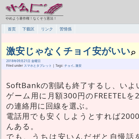
やめよう著作権！なくそう憲法！
首页
下载区
リンク
苦情係
激安じゃなくチョイ安がいい
2018年
09月
21日 金曜日
Filed under
スマホとタブレット
| Tags:
チョイ
,
激安
SoftBankの割賦も終了するし、い
ゲーム用に月額300円のFREETEL
の連絡用に回線を選ぶ。
電話用でも安くしようとすれば200
んある。
でも、うちは安いんだぜと自慢話