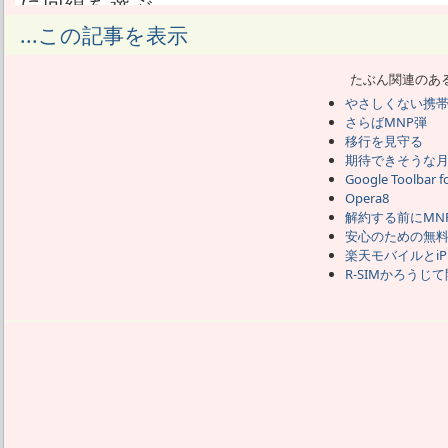
に回線を選ぶ。
電話用でも安くしようとすれば2000円
...この記事を表示
でも、うちは安いんだぜと自慢話をした
は求めない。
たぶん関連のあ
ゲーム用の回線は安さのみを追求して選び、
やさしくない携
たよ。
さらばMNP弾
2回線契約しちゃうほど安いわけで、安
移行を見守る
い。
期待できそうな
でもそれって、遊び用でゲーム用だから
Google Toolbar fo
ちゃんと電話として使う方は安ければ良
Opera8
解約する前にMN
キャリアよりは安く、格安SIMよりは高
安心のための無
たい。
楽天モバイルとiP
すなわち格安SIMとキャリアの中間に
R-SIMかろうじ
ね。
まさにその辺が、回線品質でも料金プラ
じる。
格安SIMでの通話無料サービス付加は、
通話無料だ。
面倒じゃない通話無料をつける事が出来
モバイルとUQになる。
どっちも通話無料枠があるプランだと300