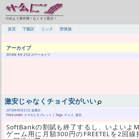
やめよう著作権！なくそう憲法！
首页
下载区
リンク
苦情係
アーカイブ
2018年 9月 21日 のアーカイブ
激安じゃなくチョイ安がいい
2018年
09月
21日 金曜日
Filed under
スマホとタブレット
| Tags:
チョイ
,
激安
SoftBankの割賦も終了するし、いよいよ
ゲーム用に月額300円のFREETELを2