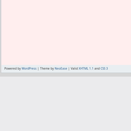
せっかくMNPするから、別に欲しくもない
るかと思ったわ。
定価で買わされるだけなら全くMNPのつ
普通に最初からSIMフリーのiPhoneをA
いやそもそも欲しくもないので、つい
し。
端末を一切買わずに、回線だけって事でキ
うか。
サブブランドより高品質なキャリアの回
せるんだよ。
Powered by
WordPress
| Theme by
NeoEase
| Valid
XHTML 1.1
and
CSS 3
国が今より4割くらい安くしろって言って
ャリアがいいわ。
ただ、日本では回線料と端末代金の区別が
によるし。
トータル料金からの4割引は大きいが、回
いからね。
すこーし安くなって、結局は機種代金で毎
くない。
機種代金の割賦さえなければ、なおか