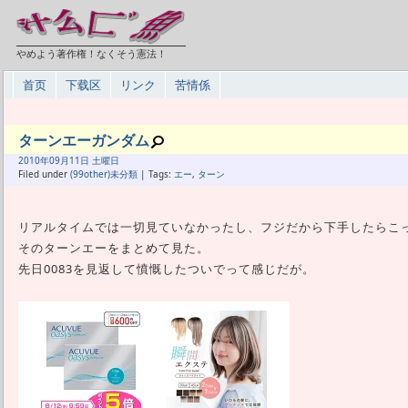
やめよう著作権！なくそう憲法！
首页
下载区
リンク
苦情係
ターンエーガンダム
2010年
09月
11日 土曜日
Filed under
(99other)未分類
| Tags:
エー
,
ターン
リアルタイムでは一切見ていなかったし、フジだから下手したらこ
そのターンエーをまとめて見た。
先日0083を見返して憤慨したついでって感じだが。