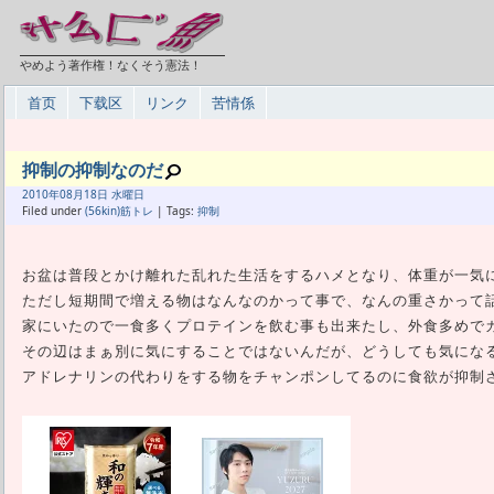
やめよう著作権！なくそう憲法！
首页
下载区
リンク
苦情係
抑制の抑制なのだ
2010年
08月
18日 水曜日
Filed under
(56kin)筋トレ
| Tags:
抑制
お盆は普段とかけ離れた乱れた生活をするハメとなり、体重が一気に2
ただし短期間で増える物はなんなのかって事で、なんの重さかって
家にいたので一食多くプロテインを飲む事も出来たし、外食多めで
その辺はまぁ別に気にすることではないんだが、どうしても気にな
アドレナリンの代わりをする物をチャンポンしてるのに食欲が抑制