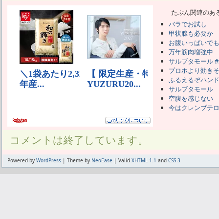
たぶん関連のあ
バラでお試し
甲状腺も必要か
お腹いっぱいで
万年筋肉増強中
サルブタモール #
プロホより効き
ふるえるぞハン
サルブタモール
空腹を感じない
今はクレンブテ
コメントは終了しています。
Powered by
WordPress
| Theme by
NeoEase
| Valid
XHTML 1.1
and
CSS 3