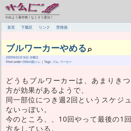
やめよう著作権！なくそう憲法！
首页
下载区
リンク
苦情係
ブルワーカーやめる
2009年
02月
16日 月曜日
Filed under
(56kin)筋トレ
| Tags:
ブル
,
ワーカー
どうもブルワーカーは、あまりきつ
方が効果があるようで、
同一部位につき週2回というスケジ
ないっぽい。
今のところ、、10回やって最後の1
方をしている。