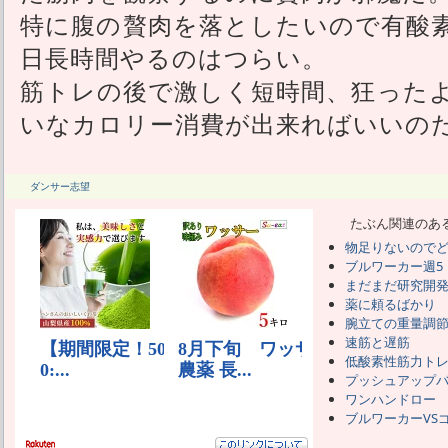
特に腹の贅肉を落としたいので有酸
日長時間やるのはつらい。
筋トレの後で激しく短時間、狂った
いなカロリー消費が出来ればいいの
ダンサー志望
たぶん関連のあ
物足りないので
ブルワーカー週5
まだまだ研究開
薬に頼るばかり
腕立ての重量調
速筋と遅筋
低酸素性筋力ト
プッシュアップ
ワンハンドロー
ブルワーカーVS