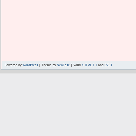
今のところは10局を100回並べて役に
しかない。
まだ10局を100回並べてないのに、それ
100局を10回の方が良いんじゃないかと
こちとら棋譜を並べる事で何か身につけ
てる感覚があまりないので、
単に大量に暗記出来るということが面白
どこに向かって良いのか分からん。
Powered by
WordPress
| Theme by
NeoEase
| Valid
XHTML 1.1
and
CSS 3