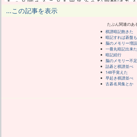
もっと覚えることも出来そうな感触はあ
しかし、1日10局も続けて棋譜並べして
...この記事を表示
る。
もっと覚えることが出来ても、覚えた棋
たぶん関連のあ
ぎて、そこが限界かなって感じ。
棋譜暗記飽きた
これ以上覚えるなら、既に覚えた棋譜を
暗記すれば碁盤
といけない。
脳のメモリー増
しかし復習によってようやく記憶を維持
一冊丸暗記出来
ると言うことは忘れることを意味する。
暗記続行
さて、もっと次々覚え、そのぶん次々忘
脳のメモリー不
詰碁と棋譜並べ
覚えてる10局にこだわるか。
148手覚えた
早起き棋譜並べ
当初の目標を確認しておく。
古碁名局集とか
1000局打てば強くなるというが、1000
良いというプロの説。
さらに、100局を1回並べるより1局を1
の説。
これを総合し、10局を100回並べれば、
論に至る。
その目標は、1日に10局並べる事ができれ
1日10局をいかに速く並べるかという効率