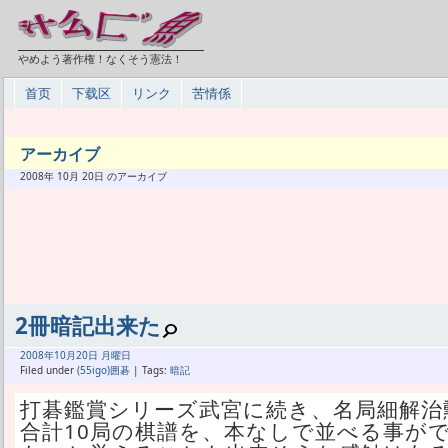
やめよう著作権！なくそう憲法！
首页
下载区
リンク
苦情係
アーカイブ
2008年 10月 20日 のアーカイブ
2冊暗記出来た
2008年
10月
20日 月曜日
Filed under
(55igo)囲碁
| Tags:
暗記
打碁鑑賞シリーズ武宮に続き、名局細解治
合計10局の棋譜を、本なしで並べる事が