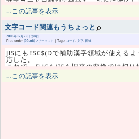
文字コード自動判定部分も、新たに対応し
jconvert.pasは結構古いものなので、
...この記事を表示
JIS、EUCを検出することは出来ても、UTF
とは出来ず、
文字コード関連もうちょっと
真魚では、まずjconvert.pasの判定もし
しかも自前で書いたUTF-7とUTF-8の
2006年
02月
22日 水曜日
るわけだが、
Filed under
(02soft)フリーソフト
| Tags:
コード
,
文字
,
関連
全部まとめて1passで判定する関数を作
JISにもESC$(Dで補助漢字領域が使え
応した。
そこで一つ問題が見つかった。
これで、EUCもJISも旧来の変換では切
それはEUCでもJISでもなく、UTF-8だ。
した事になる。
...この記事を表示
現在、UTF-8はシステムに変換をさせて
もちろんJISの書き出しはメーラー互換
問題ない。
書き出しはしない。
そもそもユニコードからユニコードへの
JISで使えないはずの規格外4文字が半角
UTF-16からUTF-8に変換して保存す
き出さないことにした。
う。
JISの変換はやはりSJISを経由にし、
だが、逆にUTF-8ファイルから読み込む
なかった。
る。
UTF-8やUTF-7はEUCやSJISによく似
さてここで、まだ文字コード関連の仕事
半角部分は1バイト、それ以外の文字は
いままでは、EUCでもJISでも、SJI
が、