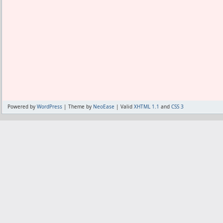
ろうか。
無論、自動判定を日本語以外のテキストに
Powered by
WordPress
| Theme by
NeoEase
| Valid
XHTML 1.1
and
CSS 3