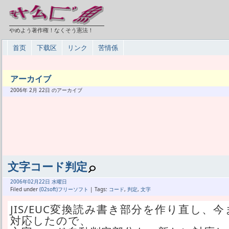
やめよう著作権！なくそう憲法！
首页
下载区
リンク
苦情係
アーカイブ
2006年 2月 22日 のアーカイブ
文字コード判定
2006年
02月
22日 水曜日
Filed under
(02soft)フリーソフト
| Tags:
コード
,
判定
,
文字
JIS/EUC変換読み書き部分を作り直し
対応したので、