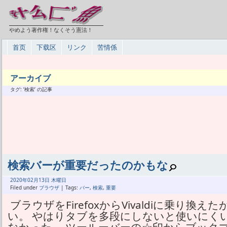
やめよう著作権！なくそう憲法！
首页
下载区
リンク
苦情係
アーカイブ
タグ: ‘検索’ の記事
検索バーが重要だったのかもな
2020年
02月
13日 木曜日
Filed under
ブラウザ
| Tags:
バー
,
検索
,
重要
ブラウザをFirefoxからVivaldiに乗り
い。 やはりタブを多段にしないと使いにくいの