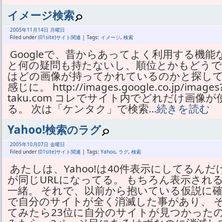
イメージ検索
2005年
11月
14日 月曜日
Filed under
(01site)サイト関連
| Tags:
イメージ
,
検索
Googleで、昔からあってよく利用する機
と何の疑問も持たないし、順位とかもどうで
はどの画像が持ってかれているのかと探して
感じに。 http://images.google.co.jp/images?
taku.com コレでサイト内でどれだけ画
る。 次は「ケンタク」で検索
…続きを読む
Yahoo!検索のラグ
2005年
10月
07日 金曜日
Filed under
(01site)サイト関連
| Tags:
Yahoo
,
ラグ
,
検索
あたしは、Yahoo!は40件表示にしてるんだ
が同じURLになってる。 もちろん表示され
一緒。 それで、以前から抱いている仮説に確
で自分のサイトが全く消滅した事があり、 そ
てみたら23位に自分のサイトが見つかったの