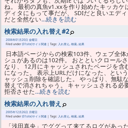
それからタブも、次期IEではついてるらしい
ね。 最初の真魚v1.xxを作り始めたキッカ
ディタにもって事だが、 SDIだと良いエデ
だと全然ない
…続きを読む
検索結果の入れ替え#2
2006年
01月
20日 金曜日
Filed under
(01site)サイト関連
| Tags:
入れ替え
,
検索
,
結果
日本語ページからの検索103件、ウェブ全体
シュがあるのは102件。 おとといクロール
なり、 12月にキャッシュされたページを含
になった。 表示上URLだけになった、という話
ャッシュ削除を確認した。 やっぱり、無駄
替えで消されちゃう。 キャッシュされる必
拒否させた
…続きを読む
検索結果の入れ替え
2005年
12月
26日 月曜日
Filed under
(01site)サイト関連
| Tags:
入れ替え
,
検索
,
結果
「浅田真央」でググって来てるログがあった