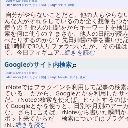
2005年
12月
19日 月曜日
Filed under
(01site)サイト関連
| Tags:
ブログ
,
検索
自分がやらないことだと、他の人もやらない
んな人がそれをしているのか全く想像もつ
使うの？ 他人の日記をからキーワードを検
索を何に使うの？ まさか、他人の日記が読
べたりするのかな？ 先日姉歯の事を書いた記事にbl
後1時間で30人リファラついたが、 その後
て、今日フィギュア
…続きを読む
Googleのサイト内検索
2005年
12月
12日 月曜日
Filed under
(01site)サイト関連
| Tags:
Google
,
サイト
,
検索
rNoteではプラグインを利用して記事の検
ている。 だから、Googleとかを利用した
だ。 rNoteの検索を使えば、ヒットするの
くGoogleとかを使うと、日別や月別のア
な。 さらに言えば、rNoteなら書いた瞬間か
ボット来てからだ。 検索についてはプラグ
rN
…続きを読む