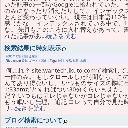
いた記事の一部がGoogleに拾われていた。
のみになったり消えたりして、 インデック
とんど変わっていない。 現在は日本語110件
感じだな。 インデックスされている中で、1
な。 先月もこのころに入れ替えがあって、
れた記事があ
…続きを読む
検索結果に時刻表示
2005年
12月
23日 金曜日
Filed under
(01site)サイト関連
| Tags:
時刻
,
検索
,
結果
,
表示
何これ？ site:wantech.ikuto.com
一件のみ。 もしクロールした時間なら、こ
んてあり得ないし、 いつものサイズの隣に
1:33amだとすればつい30分くらいまえだ
だ？ いつもはアレじゃないかコレじゃない
もう眠いし無理。 追記 コレって自分で見
リ
…続きを読む
ブログ検索について