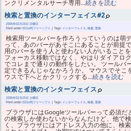
ンクリメンタルサーチ専用
…続きを読む
検索と置換のインターフェイス#2
2006年
02月
26日 日曜日
Filed under
(02soft)フリーソフト
| Tags:
インターフェイス
,
検索
,
置換
検索用ツールバーを作ろうっていうのは萌デ
って、あのバーがあそこにあることが前提で
用のバーを使う人と使わない人がいることを考慮
フォーカス移動ではなく、やはりダイアログ
でコレまで通りの動作をしたい。 ツールバ
定できるんじゃなかろうか。 マウスでそこ
ウスで下へとかクリックする
…続きを読む
検索と置換のインターフェイス
2006年
02月
25日 土曜日
Filed under
(02soft)フリーソフト
| Tags:
インターフェイス
,
検索
,
置換
ブラウザにはGoogleツールバーって必須だと
の検索しか使わないからなんだけど、他で検
く、ブラウザにはアドレス入力の他に、検索