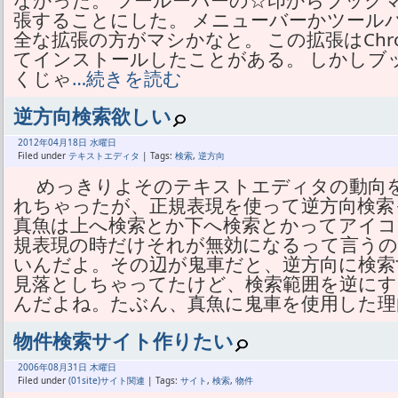
なかった。 ツールーバーの☆印からブック
張することにした。 メニューバーかツール
全な拡張の方がマシかなと。 この拡張はCh
てインストールしたことがある。 しかしブ
くじゃ
…続きを読む
逆方向検索欲しい
2012年
04月
18日 水曜日
Filed under
テキストエディタ
| Tags:
検索
,
逆方向
めっきりよそのテキストエディタの動向
れちゃったが、正規表現を使って逆方向検索
真魚は上へ検索とか下へ検索とかってアイ
規表現の時だけそれが無効になるって言う
いんだよ。その辺が鬼車だと、逆方向に検索
見落としちゃってたけど、検索範囲を逆にす
んだよね。たぶん、真魚に鬼車を使用した理
物件検索サイト作りたい
2006年
08月
31日 木曜日
Filed under
(01site)サイト関連
| Tags:
サイト
,
検索
,
物件