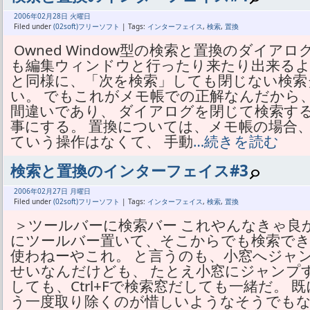
2006年
02月
28日 火曜日
Filed under
(02soft)フリーソフト
| Tags:
インターフェイス
,
検索
,
置換
Owned Window型の検索と置換のダイア
も編集ウィンドウと行ったり来たり出来るよ
と同様に、「次を検索」しても閉じない検索
い。 でもこれがメモ帳での正解なんだから
間違いであり、 ダイアログを閉じて検索す
事にする。 置換については、メモ帳の場合
ていう操作はなくて、 手動
…続きを読む
検索と置換のインターフェイス#3
2006年
02月
27日 月曜日
Filed under
(02soft)フリーソフト
| Tags:
インターフェイス
,
検索
,
置換
＞ツールバーに検索バー これやんなきゃ良
にツールバー置いて、そこからでも検索でき
使わねーやこれ。 と言うのも、小窓へジャ
せいなんだけども、 たとえ小窓にジャンプ
しても、Ctrl+Fで検索窓だしても一緒だ。
う一度取り除くのが惜しいようなそうでもな