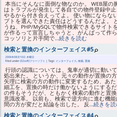
本当にそんなに面倒な物なのか。 WEB屋の
はトラブルが発生して各自での物件登録中止
やるから付き合えってよ。 使い物にならな
プトを選んできた責任はどうするんだよ。 
うね、PHP/MySQLで物件検索できるサイ
が作るって宣言しちゃうと、がんばって作ら
コッソリと片手間で
…続きを読む
検索と置換のインターフェイス#5
2006年
08月
10日 木曜日
Filed under
(02soft)フリーソフト
| Tags:
インターフェイス
,
検索
,
置換
行頭の認識については、鬼車が適切に動い
処出来た。 というか、元々の動作が置換の方
矢理に検索の方の動作に変更するため、あた
細工を、置換の時だけ働かないようにするだ
の件もそうだが、ともかく検索の動作と置換
意識改革。 以前も、検索で逆方向に進む機
間の方が変だと結論を出した。 反
…続きを読
検索と置換のインターフェイス#4