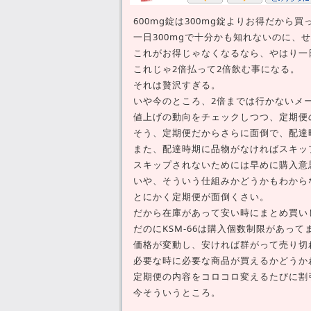
600mg錠は300mg錠よりお得だから買
一日300mgで十分かも知れないのに、せ
これがお得じゃなくなるなら、やはり一日
これじゃ2倍払って2倍飲む事になる。
それは贅沢すぎる。
いや今のところ、2倍までは行かないメ
値上げの動向をチェックしつつ、定期便
そう、定期便だからさらに面倒で、配達
また、配達時期に品物がなければスキッ
スキップされないためには早めに購入意
いや、そういう仕組みかどうかもわから
とにかく定期便が面倒くさい。
だから在庫があって安い時にまとめ買い
だのにKSM-66は購入個数制限があっ
価格が変動し、安ければ群がって売り切
必要な時に必要な商品が買えるかどうか
定期便の内容をコロコロ変えるたびに割
今そういうところ。