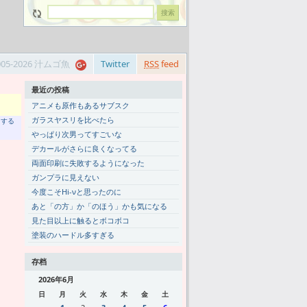
005-2026 汁ムゴ魚
Twitter
RSS
feed
最近の投稿
アニメも原作もあるサブスク
ガラスヤスリを比べたら
トする
やっぱり次男ってすごいな
デカールがさらに良くなってる
両面印刷に失敗するようになった
ガンプラに見えない
今度こそHi-νと思ったのに
あと「の方」か「のほう」かも気になる
見た目以上に触るとボコボコ
塗装のハードル多すぎる
存档
2026年6月
日
月
火
水
木
金
土