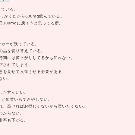
っている。
っかくだから600mg飲んでいる。
300mgに戻そうと思ってる所。
ーカーが残っている。
の品を切り替えている。
時期には値上がりしてるかも知れない。
プされてしまう。
思を見せて入荷させる必要がある。
ない。
した方がいい。
てまとめ買いもできやしない。
れ、高ければお得じゃないから買いたくない。
わからない。
引率も下がる。