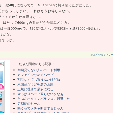
らもう一錠48円になってて、Nutricostに切り替えた所だった。
錠68円になってしまい、これはもうお得じゃない。
がってるからか在庫はない。
なので、はたして600mg必要かどうか悩みどころ。
は一錠500mgで、120錠×2ボトルで8202円＋送料500円(仮)だ。
ようかな。
どうするか。
ホエイやめてマリ
たぶん関連のある記事：
動画見てない人のコード利用
カフェインやめるハーブ
割引なくても買うんだけどね
米国産だけど朝鮮の倉庫
正規代理店で最安になる
やっぱりハーブ要らないかなぁ
たぶんホルモンバランスに影響した
定期便のセール
効くってメチャ断言するじゃん