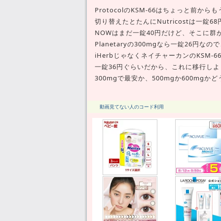
ProtocolのKSM-66はちょっと前か
切り替えたとたんにNutricostは一
NOWはまだ一錠40円だけど、そこに群
Planetaryの300mgなら一錠26円
iHerbじゃなくネイチャーカンのKSM-66
一錠36円ぐらいだから、これに移行し
300mgで最安か、500mgか600mgか
動画見てない人のコード利用