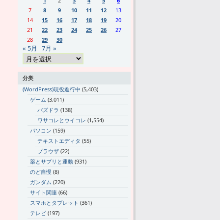
1
2
3
4
5
6
7
8
9
10
11
12
13
14
15
16
17
18
19
20
21
22
23
24
25
26
27
28
29
30
« 5月
7月 »
分类
(WordPress)現役進行中
(5,403)
ゲーム
(3,011)
パズドラ
(138)
ワサコレとウイコレ
(1,554)
パソコン
(159)
テキストエディタ
(55)
ブラウザ
(22)
薬とサプリと運動
(931)
のど自慢
(8)
ガンダム
(220)
サイト関連
(66)
スマホとタブレット
(361)
テレビ
(197)