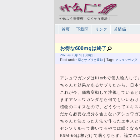
やめよう著作権！なくそう憲法！
首页
下载区
リンク
苦情係
お得な600mgは終了
2026年
06月
09日 火曜日
Filed under
薬とサプリと運動
| Tags:
アシュワガンダ
アシュワガンダはiHerbで個人輸入して
ちゃんと効果があるサプリだから、日本
これが今、価格変動して注視していると
まずアシュワガンダなら何でもいいわけじ
植物のエキスなので、どうやってエキス
だから必要な成分を含まないアシュワガ
ちゃんと決まった方法で作ったエキスとし
センソリルって書いてるやつは眠くなる
KSM-66は根だけで眠くならず、論文