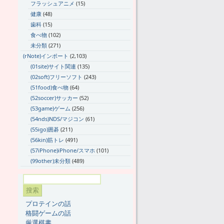
フラッシュアニメ
(15)
健康
(48)
歯科
(15)
食べ物
(102)
未分類
(271)
(rNote)インポート
(2,103)
(01site)サイト関連
(135)
(02soft)フリーソフト
(243)
(51food)食べ物
(64)
(52soccer)サッカー
(52)
(53game)ゲーム
(256)
(54nds)NDS/マジコン
(61)
(55igo)囲碁
(211)
(56kin)筋トレ
(491)
(57iPhone)iPhone/スマホ
(101)
(99other)未分類
(489)
プロテインの話
格闘ゲームの話
厳選棋書