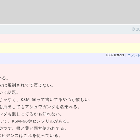
© 2
1666 letters |
コメン
いる。
では規制されてて買えない。
いう話題。
ゃなく、KSM-66って書いてるやつが欲しい。
を抽出してもアシュワガンダを名乗れる。
ンダも混じってるかも知れない。
て、KSM-66やセンソリルがある。
やつで、根と葉と両方使われてる。
のエビデンスはこれを使っている。