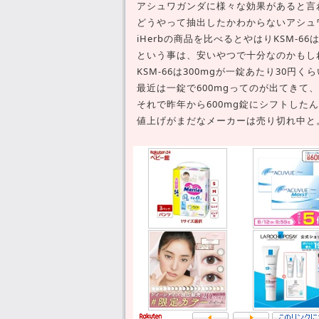
アシュワガンダに様々な効果があると言わ
どうやって抽出したかわからないアシュ
iHerbの商品を比べるとやはりKSM-
という事は、安いやつで十分なのかもし
KSM-66は300mgが一錠あたり30円
最近は一錠で600mgってのが出てきて
それで昨年から600mg錠にシフトした
値上げがまだなメーカーは売り切れ中と