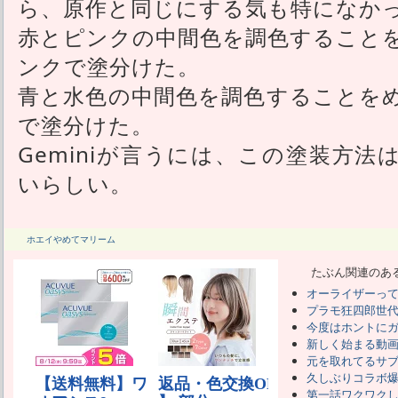
ら、原作と同じにする気も特になか
赤とピンクの中間色を調色すること
ンクで塗分けた。
青と水色の中間色を調色することを
で塗分けた。
Geminiが言うには、この塗装方
いらしい。
ホエイやめてマリーム
たぶん関連のあ
オーライザーっ
プラモ狂四郎世
今度はホントに
新しく始まる動
元を取れてるサ
久しぶりコラボ
第一話ワクワク