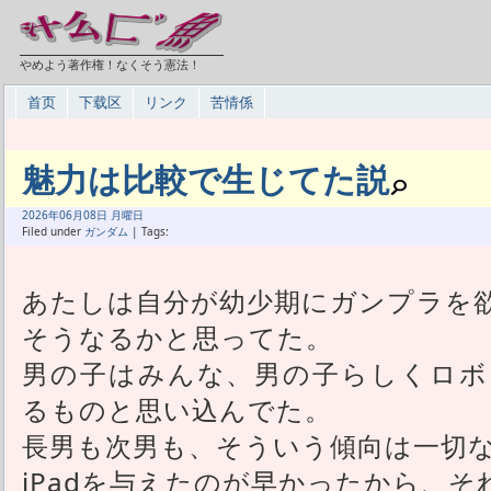
やめよう著作権！なくそう憲法！
首页
下载区
リンク
苦情係
魅力は比較で生じてた説
2026年
06月
08日 月曜日
Filed under
ガンダム
| Tags:
あたしは自分が幼少期にガンプラを
そうなるかと思ってた。
男の子はみんな、男の子らしくロボ
るものと思い込んでた。
長男も次男も、そういう傾向は一切
iPadを与えたのが早かったから、