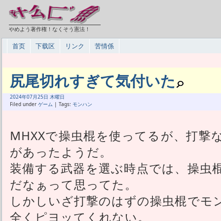
やめよう著作権！なくそう憲法！
首页
下载区
リンク
苦情係
尻尾切れすぎて気付いた
2024年
07月
25日 木曜日
Filed under
ゲーム
| Tags:
モンハン
MHXXで操虫棍を使ってるが、打撃
があったようだ。
装備する武器を選ぶ時点では、操虫
だなぁって思ってた。
しかしいざ打撃のはずの操虫棍でモ
全くピヨッてくれない。