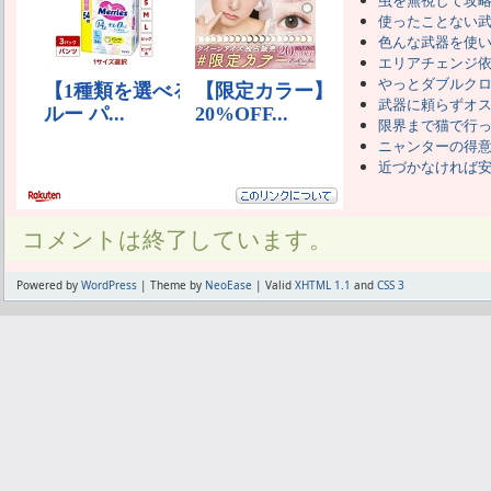
虫を無視して攻
使ったことない
色んな武器を使
エリアチェンジ
やっとダブルク
武器に頼らずオ
限界まで猫で行
ニャンターの得
近づかなければ
コメントは終了しています。
Powered by
WordPress
| Theme by
NeoEase
| Valid
XHTML 1.1
and
CSS 3