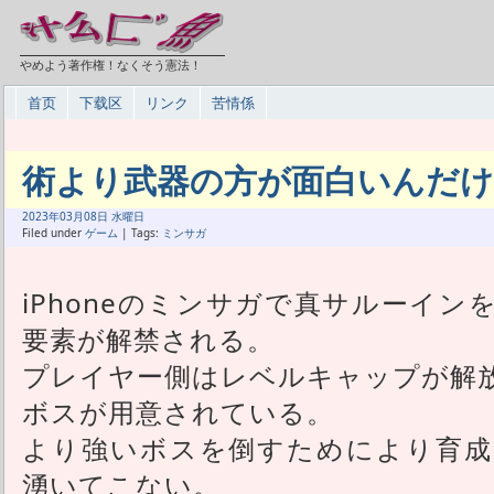
やめよう著作権！なくそう憲法！
首页
下载区
リンク
苦情係
術より武器の方が面白いんだ
2023年
03月
08日 水曜日
Filed under
ゲーム
| Tags:
ミンサガ
iPhoneのミンサガで真サルーイ
要素が解禁される。
プレイヤー側はレベルキャップが解
ボスが用意されている。
より強いボスを倒すためにより育成
湧いてこない。