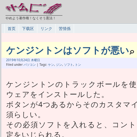
やめよう著作権！なくそう憲法！
首页
下载区
リンク
苦情係
ケンジントンはソフトが悪い
2019年
10月
24日 木曜日
Filed under
パソコン
| Tags:
ケン
,
ジン
,
ソフト
,
トン
ケンジントンのトラックボールを使
ウェアをインストールした。
ボタンが4つあるからそのカスタマ
須らしい。
その必須ソフトを入れると、コント
定をいじられる。