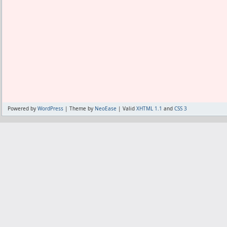
みたいになっちゃった。正直失敗した。
あ、しかもMeiryo UIのみならず、
までCSSに書いてるから、旧環境はケア
中国で使ってる漢字と台湾で使ってる
ォントも別の物を使っている。中国の漢
[amazonjs asin="B000Y92AWI" local
省略した画数の少ない物になっていて、「
ラリー Creativeシリーズ OpenType 
の漢字用フォントには入っていない。トッ
Ver.8.0"]
は「汁」や「魚」を篆書体で書いてる
「么」が入ってないみたい。昔作ったGI
HG篆書体を使ってたが、いまの筆まめに
て、仕方なく向こうのサイトから篆書体
Powered by
WordPress
| Theme by
NeoEase
| Valid
XHTML 1.1
and
CSS 3
が、そもそもこっちのWindowsに正
り、出来ても必要な字が入ってなかった
の残骸でゴッチャゴチャになっちゃった
[amazonjs asin="B000094JB7" locale=
TrueType for Windows"]