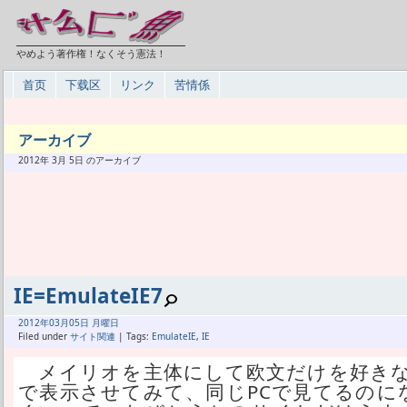
やめよう著作権！なくそう憲法！
首页
下载区
リンク
苦情係
アーカイブ
2012年 3月 5日 のアーカイブ
IE=EmulateIE7
2012年
03月
05日 月曜日
Filed under
サイト関連
| Tags:
EmulateIE
,
IE
メイリオを主体にして欧文だけを好きなフ
で表示させてみて、同じPCで見てるのに