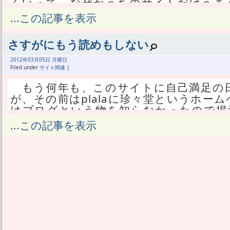
くいって、なぜかうちのサイトだけうま
ティングしてるんだろうけどそれが何
...この記事を表示
ど、ヘッダー部分に知らない文言があっ
サイトではたとえIE8以降のブラウザを使
さすがにもう読めもしない
のある表示方法を使うという設定になってた。そ
ていう部分だ。IE7までは、欧文フォン
2012年
03月
05日 月曜日
文字をデフォルトフォントで表示する仕様
Filed under
サイト関連
|
オって書いてあっても無視されちゃう。
もう何年も、このサイトに自己満足の
くいってなかったってことで、これをIE
が、その前はplalaに珍々堂というホー
なOSにいろんなブラウザを入れて試して
はブログという物を知らなかったので掲示
なるかって言う予測とかに基づく話。
グのように使っていた。珍々堂はメインコ
...この記事を表示
が、だんだんDTM関連の更新をしなくな
不思議なもので、どういうサイトを作る
ようになったから、当時ブログとかも流
は大きく偏ってきて、それをこの度Word
は音楽関係を置き去りにしたまま、新し
導入できたアクセス解析から知ったんだ
こうって事でここが出来たわけだ。その
は圧倒的に、ヤフー検索でIEを使ってる
もなくてもどうでも良かったんだけど
はFireFoxとChromeが同じくらい多
「汁ムゴ魚」で、読み方も別にどうでも
ら使ってる検索もほとんどGoogleだ。
ムゴウオ」って呼んでる。何か意味があ
り優先度が低いし、その中でも旧バージョ
く、むしろ、意味のないことを書いて混
ラウザを使ってきてる人をケアするのは
ったわけで、移転したんだかしてない
りあえず最新環境を使ってる人はWindow