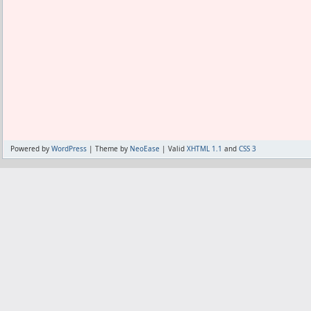
旅人のくせにって思ってしまうが。
こうやって、いろんな人が応援してくだ
はなぜ応援して欲しいのか考えてしまう
今井メロとか。
アニメのキャラとか。
代議士とか。
Powered by
WordPress
| Theme by
NeoEase
| Valid
XHTML 1.1
and
CSS 3