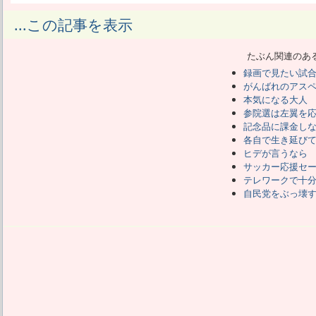
たとえば今朝のニュースで、薬を飲み過
...この記事を表示
ブログで否定し、
これからも応援してくださいと書いてあ
たぶん関連のあ
応援されたらなんだって言うのかよく分
録画で見たい試
映画を見てくれとか、グッズを買ってく
がんばれのアス
てくださいということを、
本気になる大人
遠回しに言うと応援してくださいなんだ
参院選は左翼を
応援はするが金はいっさい出さないぞと
記念品に課金し
各自で生き延び
そういう人に応援を頼む意味に疑問を感
ヒデが言うなら
サッカー応援セ
ボクシングごっこで有名になった亀田兄
テレワークで十
とりあえずあやまって、
自民党をぶっ壊
最後には、これからも応援よろしくお願
何を応援するというのか。
彼らは結果の分からない試合をしてるわ
とで勝敗が変わると言うことはない。
やはり試合を見ることによって、お金を
のだろう。