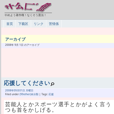
やめよう著作権！なくそう憲法！
首页
下载区
リンク
苦情係
アーカイブ
2008年 9月 1日 のアーカイブ
応援してください
2008年
09月
01日 月曜日
Filed under
(99other)未分類
| Tags:
応援
芸能人とかスポーツ選手とかがよく言う
つも首をかしげる。