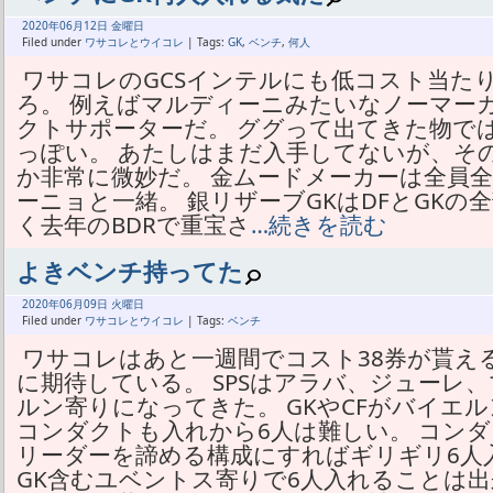
2020年
06月
12日 金曜日
Filed under
ワサコレとウイコレ
| Tags:
GK
,
ベンチ
,
何人
ワサコレのGCSインテルにも低コスト当た
ろ。 例えばマルディーニみたいなノーマー
クトサポーターだ。 ググって出てきた物で
っぽい。 あたしはまだ入手してないが、そ
か非常に微妙だ。 金ムードメーカーは全員全
ーニョと一緒。 銀リザーブGKはDFとGKの
く去年のBDRで重宝さ
…続きを読む
よきベンチ持ってた
2020年
06月
09日 火曜日
Filed under
ワサコレとウイコレ
| Tags:
ベンチ
ワサコレはあと一週間でコスト38券が貰え
に期待している。 SPSはアラバ、ジューレ
ルン寄りになってきた。 GKやCFがバイエ
コンダクトも入れから6人は難しい。 コン
リーダーを諦める構成にすればギリギリ6人
GK含むユベントス寄りで6人入れることは出