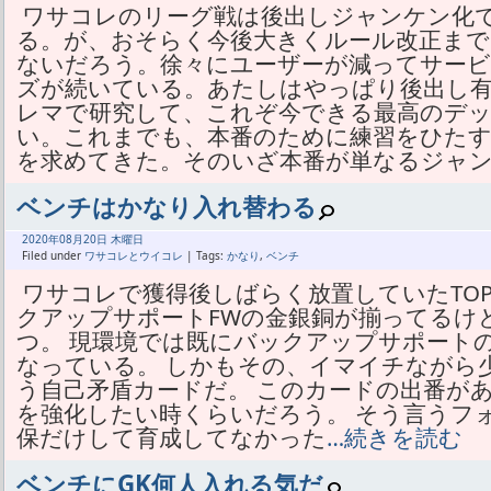
ワサコレのリーグ戦は後出しジャンケン化
る。が、おそらく今後大きくルール改正ま
ないだろう。徐々にユーザーが減ってサー
ズが続いている。あたしはやっぱり後出し
レマで研究して、これぞ今できる最高のデ
い。これまでも、本番のために練習をひた
を求めてきた。そのいざ本番が単なるジャ
ベンチはかなり入れ替わる
2020年
08月
20日 木曜日
Filed under
ワサコレとウイコレ
| Tags:
かなり
,
ベンチ
ワサコレで獲得後しばらく放置していたTO
クアップサポートFWの金銀銅が揃ってるけ
つ。 現環境では既にバックアップサポート
なっている。 しかもその、イマイチながら
う自己矛盾カードだ。 このカードの出番があ
を強化したい時くらいだろう。 そう言うフ
保だけして育成してなかった
…続きを読む
ベンチにGK何人入れる気だ