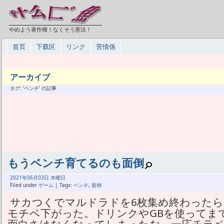
やめよう著作権！なくそう憲法！
首页
下载区
リンク
苦情係
アーカイブ
タグ: ‘ベンチ’ の記事
もうベンチ育てるのも面倒
2021年
06月
03日 木曜日
Filed under
ゲーム
| Tags:
ベンチ
,
面倒
サカつくでマルドラドを6枚集め終わった
モチベ下がった。ドリンクやGBを使ってま