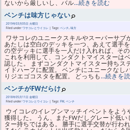
ないから厳しいし、バル
…続きを読む
ベンチは味方じゃない
2019年
03月
05日 火曜日
Filed under
ワサコレとウイコレ
| Tags:
ベンチ
,
味方
ワサコレのユニークスキルやスーパーサブ
あたしは空白のデッキを一つ、あえて選手を
の空デッキに選手を一人だけ入れれば、そ
これを利用して、コンダクトマイスターは
認した。 まずコンダクトマイスター持ちステ
イドハーフに配置。 ベンチにユニークなし
りジエゴコスタを配置。 どっちも
…続きを
ベンチがFWだらけ
2018年
05月
11日 金曜日
Filed under
ワサコレとウイコレ
| Tags:
FW
,
ベンチ
ウイコレのイレブンマッチイベントをよう
獲得した。 うん、またFWだしグレード低
ター持ちではある。 勝手に選手交替が行われ