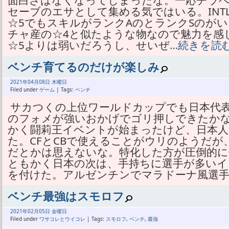
面白さはなくなってしまったな。一応チラベ
セーブのエサとして集める気ではいる。INT
☆5でもスキルがランクAのとランクSのが
チャ産の☆4と似たような物なので魅力を感
☆5よりは弱いだろうし、せいぜ
…続きを読
ベンチ育てるのだけが楽しみ
2021年
04月
08日 木曜日
Filed under
ゲーム
| Tags:
ベンチ
サカつくの上位ワールドカップでも日本代
のフォメが強いおかげでゴリ押しできたか
かく闘莉王イベントが始まったけど、日本
た。CFとCBで使えることがウリのようだ
だとかは思えないな。特化した方が圧倒的
ともかく日本の次は、手持ちに選手が多いイ
を付けた。アルゼンチンでマラドーナ風選
ベンチ最強はスモロフ
2021年
02月
05日 金曜日
Filed under
ワサコレとウイコレ
| Tags:
スモロフ
,
ベンチ
,
最強