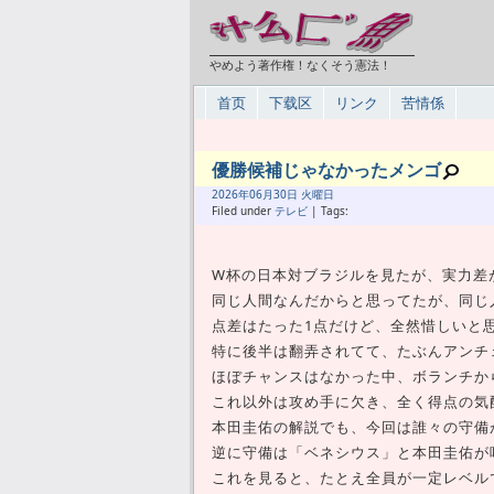
やめよう著作権！なくそう憲法！
首页
下载区
リンク
苦情係
優勝候補じゃなかったメンゴ
2026年
06月
30日 火曜日
Filed under
テレビ
| Tags:
W杯の日本対ブラジルを見たが、実力差
同じ人間なんだからと思ってたが、同じ
点差はたった1点だけど、全然惜しいと
特に後半は翻弄されてて、たぶんアンチ
ほぼチャンスはなかった中、ボランチか
これ以外は攻め手に欠き、全く得点の気
本田圭佑の解説でも、今回は誰々の守備
逆に守備は「ベネシウス」と本田圭佑が
これを見ると、たとえ全員が一定レベル