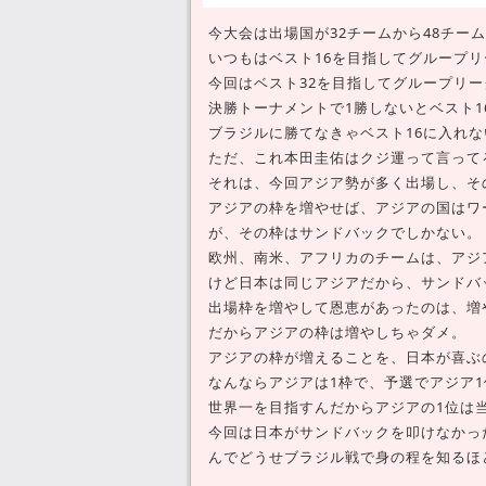
今大会は出場国が32チームから48チー
いつもはベスト16を目指してグループ
今回はベスト32を目指してグループリ
決勝トーナメントで1勝しないとベスト
ブラジルに勝てなきゃベスト16に入れ
ただ、これ本田圭佑はクジ運って言って
それは、今回アジア勢が多く出場し、そ
アジアの枠を増やせば、アジアの国はワ
が、その枠はサンドバックでしかない。
欧州、南米、アフリカのチームは、アジ
けど日本は同じアジアだから、サンドバ
出場枠を増やして恩恵があったのは、増
だからアジアの枠は増やしちゃダメ。
アジアの枠が増えることを、日本が喜ぶ
なんならアジアは1枠で、予選でアジア
世界一を目指すんだからアジアの1位は
今回は日本がサンドバックを叩けなかっ
んでどうせブラジル戦で身の程を知るほ