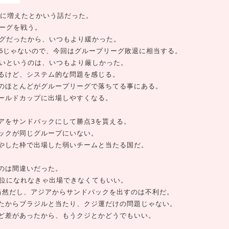
ムに増えたとかいう話だった。
リーグを戦う。
ーグだったから、いつもより緩かった。
16じゃないので、今回はグループリーグ敗退に相当する。
ないというのは、いつもより厳しかった。
るけど、システム的な問題を感じる。
のほとんどがグループリーグで落ちてる事にある。
ールドカップに出場しやすくなる。
アをサンドバックにして勝点3を貰える。
ックが同じグループにいない。
やした枠で出場した弱いチームと当たる国だ。
のは間違いだった。
1位になれなきゃ出場できなくてもいい。
当然だし、アジアからサンドバックを出すのは不利だ。
たからブラジルと当たり、クジ運だけの問題じゃない。
ど差があったから、もうクジとかどうでもいい。