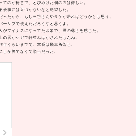
ってのが得意で、とびぬけた個の力は難しい。
る優勝には近づかないなと絶望した。
だったから、もし三笘さんやタケが居ればどうかとも思う。
パーサブで使えただろうなと思うよ。
人がマイナスになってた印象で、層の薄さを感じた。
上の層がケガで軒並みはがされたもんね。
昨年くらいまでで、本番は飛車角落ち。
にしか勝てなくて順当だった。