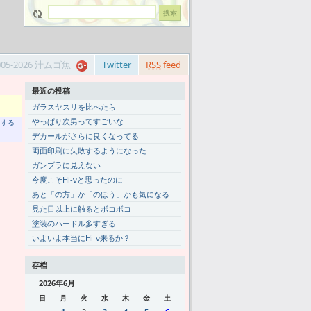
005-2026 汁ムゴ魚
Twitter
RSS
feed
最近の投稿
ガラスヤスリを比べたら
やっぱり次男ってすごいな
トする
デカールがさらに良くなってる
両面印刷に失敗するようになった
ガンプラに見えない
今度こそHi-νと思ったのに
あと「の方」か「のほう」かも気になる
見た目以上に触るとボコボコ
塗装のハードル多すぎる
いよいよ本当にHi-ν来るか？
存档
2026年6月
日
月
火
水
木
金
土