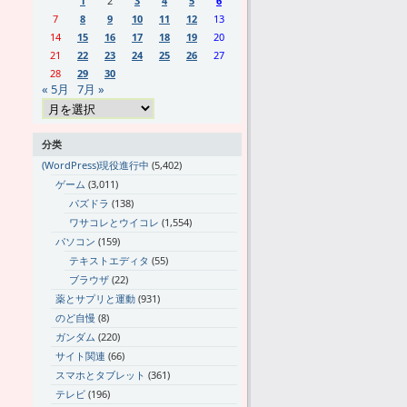
1
2
3
4
5
6
7
8
9
10
11
12
13
14
15
16
17
18
19
20
21
22
23
24
25
26
27
28
29
30
« 5月
7月 »
分类
(WordPress)現役進行中
(5,402)
ゲーム
(3,011)
パズドラ
(138)
ワサコレとウイコレ
(1,554)
パソコン
(159)
テキストエディタ
(55)
ブラウザ
(22)
薬とサプリと運動
(931)
のど自慢
(8)
ガンダム
(220)
サイト関連
(66)
スマホとタブレット
(361)
テレビ
(196)