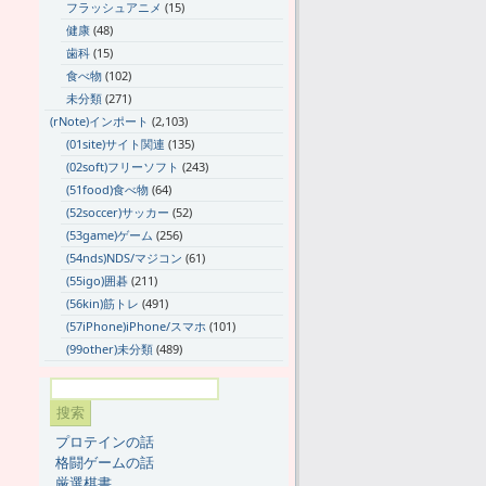
フラッシュアニメ
(15)
健康
(48)
歯科
(15)
食べ物
(102)
未分類
(271)
(rNote)インポート
(2,103)
(01site)サイト関連
(135)
(02soft)フリーソフト
(243)
(51food)食べ物
(64)
(52soccer)サッカー
(52)
(53game)ゲーム
(256)
(54nds)NDS/マジコン
(61)
(55igo)囲碁
(211)
(56kin)筋トレ
(491)
(57iPhone)iPhone/スマホ
(101)
(99other)未分類
(489)
プロテインの話
格闘ゲームの話
厳選棋書