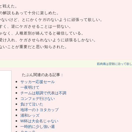
と戦えた。
の解説もあって十分に楽しめた。
かないけど、とにかくケガのないように頑張って欲しい。
すく、逆にケガさせることは一切ない。
ゃなく、人種差別が絡んでると確信している。
受け入れ、ケガさせられないように頑張るしかない。
ないことが重要だと思い知らされた。
筋肉痛は翌朝に治って欲
たぶん関連のある記事：
サッカー応援セール
一夜明けて
チームは順調で代表は不調
コンフェデ行けない
負けて泣いた
地球一のトヨタカップ
浦和レッズ
W杯は大会名じゃない
一時的に少し強い週