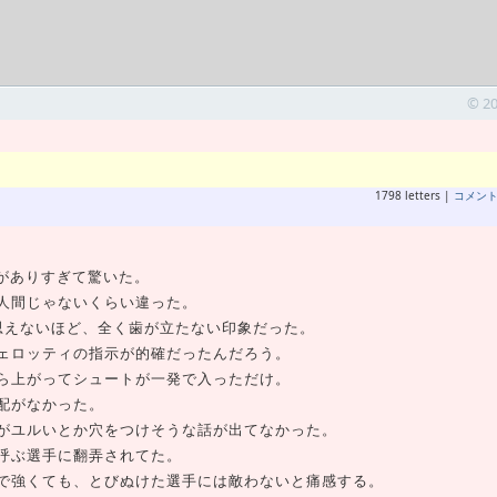
© 2
1798 letters |
コメン
がありすぎて驚いた。
人間じゃないくらい違った。
思えないほど、全く歯が立たない印象だった。
ェロッティの指示が的確だったんだろう。
ら上がってシュートが一発で入っただけ。
配がなかった。
がユルいとか穴をつけそうな話が出てなかった。
呼ぶ選手に翻弄されてた。
で強くても、とびぬけた選手には敵わないと痛感する。