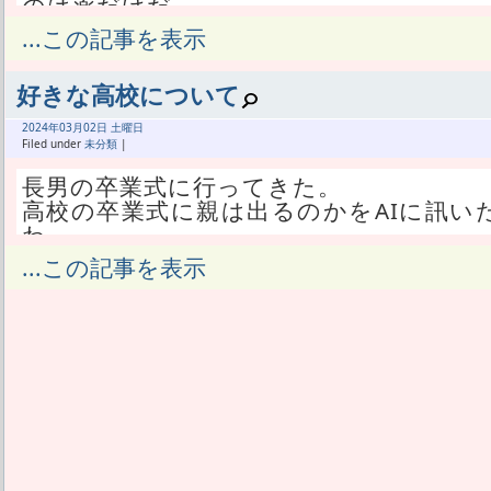
のは薬だけだ。
病気とかならサプリに期待しないで薬を
...この記事を表示
サプリに期待すべきは栄養で、食事に味
サプリが必要だ。
好きな高校について
あたしが今後ともサプリで続けていくの
①タンパク質（植物性と動物性のプロテ
2024年
03月
02日 土曜日
②食物繊維（イヌリン）
Filed under
未分類
|
③ビタミンD
長男の卒業式に行ってきた。
④マグネシウム（日本で流通できない吸収
高校の卒業式に親は出るのかをAIに訊い
⑤亜鉛（日本で流通できない吸収率の高い
わ。
個人輸入する薬物としては以下の通り。
だから別に出なきゃ出なくても良いけど
...この記事を表示
①残尿のコントロール（フィナステリド
長男は小中高とあたしの卒業した同じ学校
②血行改善（タダラフィル）
後におさらいしてる感じだ。
③男性ホルモンの補充（ダイアナボル、
よって、今回もとにかく懐かしく、何
④女性ホルモンの抑制（タモキシフェン
た。
⑤胆石予防（ウルソ）
そして強く実感したことは、自らの母校
サプリ屋で買ってるが実質は薬ってのが
小中はそんなでもなかったけど、高校は
①アシュワガンダ（睡眠薬とか精神安定剤
された。
②ミルクシスル（肝機能の維持）
だって小中は選ぶことなく学区で行く場
安いので日本で普通に買ってるのは以下。
けど高校は自分で選んで行ったわけだし
①ロキソニンのジェネリック