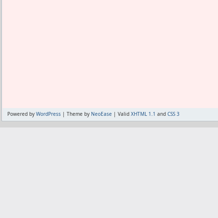
方する。
自己判断で飲んじゃいけない。
ま、あたしも金に糸目を付けないなら自
なんせ海外の薬はサプリより安く、医者
たりするので無理だよ。
あとうちにはピルカッターがずらっと並
多くの薬を適正量の何分の一にカットし
これは節約よりも副作用が強くてそうし
Powered by
WordPress
| Theme by
NeoEase
| Valid
XHTML 1.1
and
CSS 3