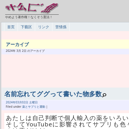
やめよう著作権！なくそう憲法！
首页
下载区
リンク
苦情係
アーカイブ
2024年 3月 2日 のアーカイブ
名前忘れてググって書いた物多数
2024年
03月
02日 土曜日
Filed under
薬とサプリと運動
|
あたしは自己判断で個人輸入の薬をいろ
そしてYouTubeに影響されてサプリも