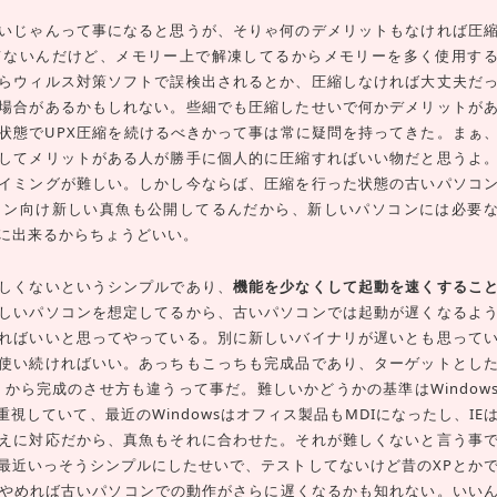
いじゃんって事になると思うが、そりゃ何のデメリットもなければ圧
てないんだけど、メモリー上で解凍してるからメモリーを多く使用す
らウィルス対策ソフトで誤検出されるとか、圧縮しなければ大丈夫だ
場合があるかもしれない。些細でも圧縮したせいで何かデメリットが
状態でUPX圧縮を続けるべきかって事は常に疑問を持ってきた。まぁ
してメリットがある人が勝手に個人的に圧縮すればいい物だと思うよ
イミングが難しい。しかし今ならば、圧縮を行った状態の古いパソコ
コン向け新しい真魚も公開してるんだから、新しいパソコンには必要
とに出来るからちょうどいい。
しくないというシンプルであり、
機能を少なくして起動を速くするこ
しいパソコンを想定してるから、古いパソコンでは起動が遅くなるよ
ればいいと思ってやっている。別に新しいバイナリが遅いとも思って
使い続ければいい。あっちもこっちも完成品であり、ターゲットとし
から完成のさせ方も違うって事だ。難しいかどうかの基準はWindow
視していて、最近のWindowsはオフィス製品もMDIになったし、IE
えに対応だから、真魚もそれに合わせた。それが難しくないと言う事
最近いっそうシンプルにしたせいで、テストしてないけど昔のXPとか
をやめれば古いパソコンでの動作がさらに遅くなるかも知れない。いい