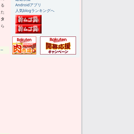
Androidアプリ
てる
人気blogランキングへ
した
、タ
知ら
リー