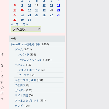
1
2
3
4
5
6
7
8
9
10
11
12
13
14
15
16
17
18
19
20
21
22
23
24
25
26
27
28
29
30
31
« 6月
8月 »
分类
(WordPress)現役進行中
(5,402)
ゲーム
(3,011)
れは
パズドラ
(138)
て、
ワサコレとウイコレ
(1,554)
魚を
パソコン
(159)
テキストエディタ
(55)
い。
ブラウザ
(22)
ァイ
薬とサプリと運動
(931)
凍す
のど自慢
(8)
けの
ガンダム
(220)
X圧
サイト関連
(66)
じゃ
スマホとタブレット
(361)
テレビ
(196)