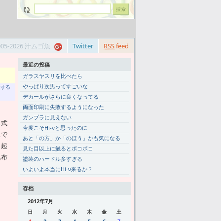
005-2026 汁ムゴ魚
Twitter
RSS
feed
最近の投稿
ガラスヤスリを比べたら
やっぱり次男ってすごいな
トする
デカールがさらに良くなってる
両面印刷に失敗するようになった
ガンプラに見えない
形式
今度こそHi-νと思ったのに
上で
あと「の方」か「のほう」かも気になる
ら起
見た目以上に触るとボコボコ
配布
塗装のハードル多すぎる
いよいよ本当にHi-ν来るか？
存档
2012年7月
日
月
火
水
木
金
土