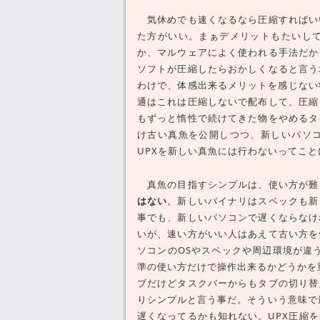
気休めでも速くなるなら圧縮すればい
た方がいい。まぁデメリットもたいし
か、マルウェアによく使われる手法だか
ソフトが圧縮したらおかしくなると言う
わけで、体感出来るメリットを感じない
通はこれは圧縮しないで配布して、圧縮
もずっと惰性で続けてきた物をやめるタ
け古い真魚を公開しつつ、新しいパソ
UPXを新しい真魚には行わないってこ
真魚の目指すシンプルは、使い方が難
はない
。新しいバイナリはスペックも新
事でも、新しいパソコンで遅くならなけ
いが、速い方がいい人はあえて古い方を
ソコンのOSやスペックや周辺環境が違う
準の使い方だけで操作出来るかどうかを重
ブだけどタスクバーからもタブの切り替
りシンプルと言う事だ。そういう意味で
遅くなってるかも知れない。UPX圧縮