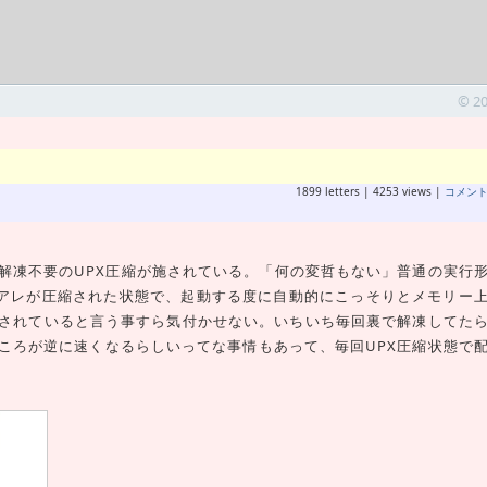
© 2
1899 letters | 4253 views |
コメン
凍不要のUPX圧縮が施されている。「何の変哲もない」普通の実行
はアレが圧縮された状態で、起動する度に自動的にこっそりとメモリー
されていると言う事すら気付かせない。いちいち毎回裏で解凍してた
ころが逆に速くなるらしいってな事情もあって、毎回UPX圧縮状態で