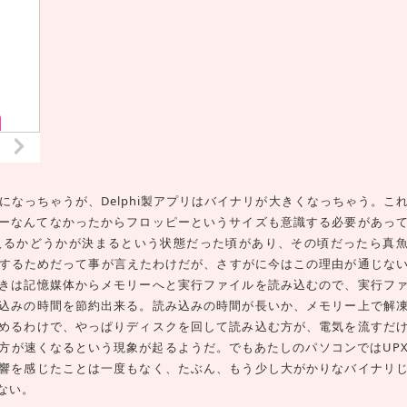
話になっちゃうが、Delphi製アプリはバイナリが大きくなっちゃう。こ
リーなんてなかったからフロッピーというサイズも意識する必要があっ
入るかどうかが決まるという状態だった頃があり、その頃だったら真
応するためだって事が言えたわけだが、さすがに今はこの理由が通じな
きは記憶媒体からメモリーへと実行ファイルを読み込むので、実行フ
込みの時間を節約出来る。読み込みの時間が長いか、メモリー上で解
めるわけで、やっぱりディスクを回して読み込む方が、電気を流すだ
た方が速くなるという現象が起るようだ。でもあたしのパソコンではUP
響を感じたことは一度もなく、たぶん、もう少し大がかりなバイナリ
ない。