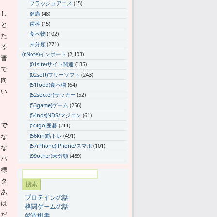
フラッシュアニメ
(15)
縮し
健康
(48)
ると
歯科
(15)
食べ物
(102)
った
未分類
(271)
ある
(rNote)インポート
(2,103)
、普
(01site)サイト関連
(135)
。で
(02soft)フリーソフト
(243)
ン向
(51food)食べ物
(64)
ない
(52soccer)サッカー
(52)
(53game)ゲーム
(256)
(54nds)NDS/マジコン
(61)
とで
(55igo)囲碁
(211)
うな
(56kin)筋トレ
(491)
(57iPhone)iPhone/スマホ
(101)
いな
(99other)未分類
(489)
たパ
s標
はタ
であ
プロテインの話
では
格闘ゲームの話
んだ
厳選棋書