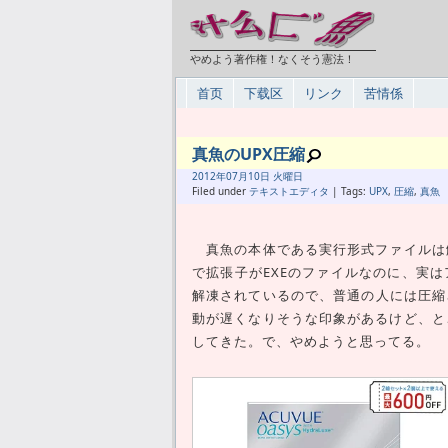
やめよう著作権！なくそう憲法！
首页
下载区
リンク
苦情係
真魚のUPX圧縮
2012年
07月
10日 火曜日
Filed under
テキストエディタ
| Tags:
UPX
,
圧縮
,
真魚
真魚の本体である実行形式ファイルは解
で拡張子がEXEのファイルなのに、実
解凍されているので、普通の人には圧縮
動が遅くなりそうな印象があるけど、と
してきた。で、やめようと思ってる。