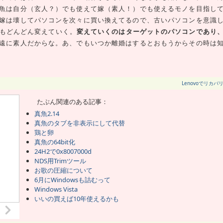
魚は自分（玄人？）でも使えて嫁（素人！）でも使えるモノを目指し
嫁は壊してパソコンを次々に買い換えてるので、古いパソコンを意識
にもどんどん変えていく。
変えていくのはターゲットのパソコンであり
遠に素人だからな。あ、でもいつか離婚はするとおもうからその時は
Lenovoでリカバ
たぶん関連のある記事：
真魚2.14
真魚のタブを非表示にして代替
鶏と卵
真魚の64bit化
24H2で0x8007000d
NDS用Trimツール
お歌の圧縮について
6月にWindowsも詰むって
Windows Vista
いいの買えば10年使えるかも