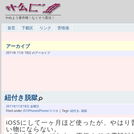
やめよう著作権！なくそう憲法！
首页
下载区
リンク
苦情係
アーカイブ
2011年 11月 18日 のアーカイブ
紐付き脱獄
2011年
11月
18日 金曜日
Filed under
(57iPhone)iPhone/スマホ
| Tags:
紐付き
,
脱獄
iOS5にして一ヶ月ほど使ったが、やはり普
い物にならない。