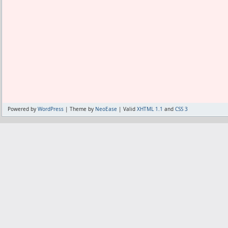
それでもやらなきゃってほど不便が重な
去も書き戻しもなしで、
チョチョイといじられてハイ完成ってい
これならもっと早くにやっておけば良か
紐付きの脱獄がそうでない脱獄と比べて
きないというただ一点。
しかし再起動なんて、一部の特殊な脱獄
した時と、
一部の特殊な脱獄アプリでシステムダウ
Powered by
WordPress
| Theme by
NeoEase
| Valid
XHTML 1.1
and
CSS 3
すなわち脱獄したばっかりの環境設定時
その後は一切紐付きであることを意識せ
SBSettingsで設定をいじる度に行わ
じゃないので自力で出来るし。
その上、一応は保険として半紐付きとい
あるため、
万が一に出先で再起動が必要になったと
態には出来る。
帰宅するまで音信不通みたいな状態は避
って、まぁ再起動が必要になるような