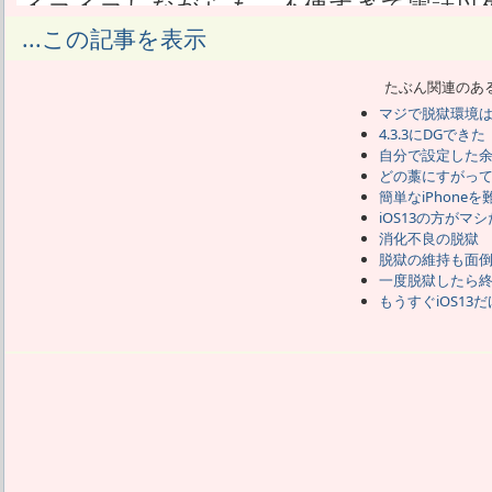
イライラしながらも、不便すぎて電話以
なったから、そのままほっといた。
...この記事を表示
で、この度ようやく重い腰を上げて、紐
あたしの性格からして、そもそもiPhon
たぶん関連のあ
ったんだから、
マジで脱獄環境
買ったばかりの時は脱獄で何が出来るか
4.3.3にDGできた
まずは脱獄したほどで、
自分で設定した
iOS5にしたのに脱獄せずに一ヶ月も使
どの藁にすがっ
ない事だった。
簡単なiPhone
しかしまぁ紐付きじゃない脱獄が来るぞ
iOS13の方がマ
消化不良の脱獄
てないわけで、
脱獄の維持も面
来てから遊ぼうかなと後回しにしていた
一度脱獄したら
が募っていよいよやった感じ。
もうすぐiOS13
一番まずかったのは、やはりパケットやG
定の奥深くにあることで、
普段はバッテリーと料金を節約して使っ
うのも面倒くさくなる。
それを解消するために、最近は設定への
作るのが流行ってるが、
やってみたらブラウザに次々と新規ペー