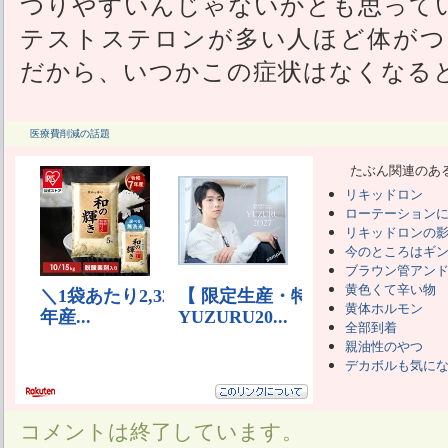
つりやすいんじゃないかとも思って
テストステロンが多い人ほど体がつ
だから、いつかこの症状はなくなる
医療費削減の話題
たぶん関連のあ
リキッドロン
ローテーション
リキッドロンの
今のところはギ
ブラウン管アン
黄色くて辛い物
黄体ホルモン
全部到着
親油性のやつ
デカボルも気に
コメントは終了しています。