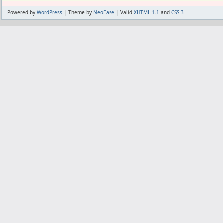
Powered by
WordPress
| Theme by
NeoEase
| Valid
XHTML 1.1
and
CSS 3