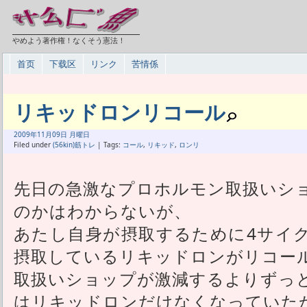
やめよう著作権！なくそう憲法！
首页
下载区
リンク
苦情係
リキッドロンリコール
2009年
11月
09日 月曜日
Filed under
(56kin)筋トレ
| Tags:
コール
,
リキッド
,
ロンリ
先日の急激なプロホルモン取扱いシ
のかはわからないが、
あたし自身が摂取するために4サイ
摂取しているリキッドロンがリコー
取扱いショップが激減するよりずっ
はリキッドロンだけなくなっていた