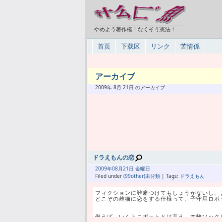
やめよう著作権！なくそう憲法！
首页
下载区
リンク
苦情係
アーカイブ
2009年 8月 21日 のアーカイブ
ドラえもんの恋
2009年
08月
21日 金曜日
Filed under
(99other)未分類
| Tags:
ドラえもん
フィクションに難癖つけてもしょうがないし、
どこぞの雌猫に恋をする仕様って、子守用ロボ
例えば、いくらロボットとは言え、本物ソック