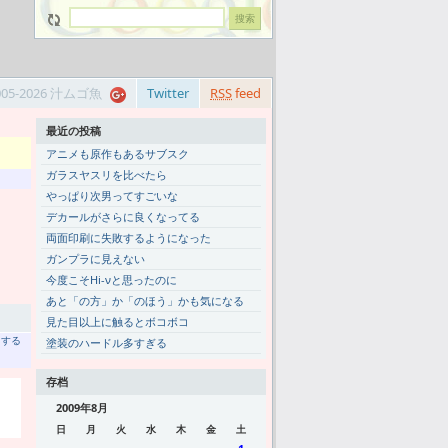
005-2026 汁ムゴ魚
Twitter
RSS
feed
最近の投稿
アニメも原作もあるサブスク
ガラスヤスリを比べたら
やっぱり次男ってすごいな
デカールがさらに良くなってる
両面印刷に失敗するようになった
ガンプラに見えない
今度こそHi-νと思ったのに
あと「の方」か「のほう」かも気になる
見た目以上に触るとボコボコ
トする
塗装のハードル多すぎる
存档
2009年8月
日
月
火
水
木
金
土