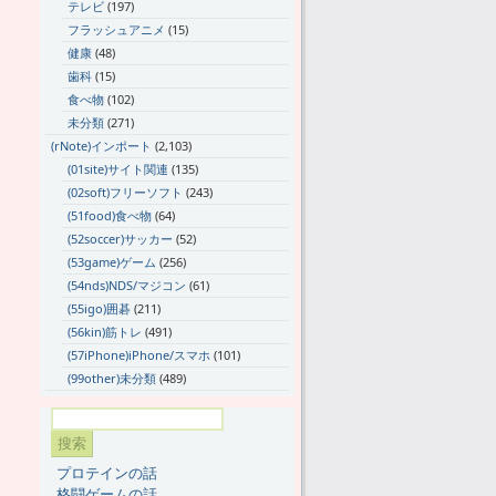
テレビ
(197)
フラッシュアニメ
(15)
健康
(48)
歯科
(15)
食べ物
(102)
未分類
(271)
(rNote)インポート
(2,103)
(01site)サイト関連
(135)
(02soft)フリーソフト
(243)
(51food)食べ物
(64)
(52soccer)サッカー
(52)
(53game)ゲーム
(256)
(54nds)NDS/マジコン
(61)
(55igo)囲碁
(211)
(56kin)筋トレ
(491)
(57iPhone)iPhone/スマホ
(101)
(99other)未分類
(489)
プロテインの話
格闘ゲームの話