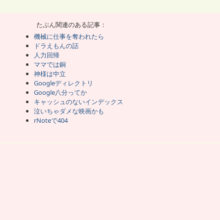
のロボットが猫に恋すればいいじゃない。
ても似つかぬ本物の猫に恋する仕様はおかしいじゃない。
て二足歩行の物体に恋させるべきだろう。
を雄と認識し、雌にしか恋しないってのは、
て組み込まれた高度なプログラムだ。
たぶん関連のある記事：
は言えども、雌猫に恋するプログラムは自然発生しない。
機械に仕事を奪われたら
ドラえもんの話
ットがいる世界を想像してみた。
も出来ないから、もちろん恋する機能はない。
人力回帰
活をしてると愛着が湧くのは当然のこと。
ママでは銅
だろうが、人間型ロボットになら恋してもおかしくない。
れば萌え系のロボットを、どうせなら欲しがるだろうし、
神様は中立
でるだろうし、エッチな機能をつけることも考えられる。
Googleディレクトリ
ログラムすべきで、自立して他人に恋しちゃマズイと思う。
Google八分ってか
って、自由に意思を持つべきって事なら恋もするだろう。
キャッシュのないインデックス
であり、商品なわけで、なるべく役に立つよう作られ、
泣いちゃダメな映画かも
が人間の害にならぬようプログラムされているはずだ。
主にも迷惑かけるだろうから買いにくいし、
rNoteで404
も知れないロボットなんて、使い物にならない。
、まぁ元々去勢済みだから問題は起こさないだろうけど、
けられる猫側が迷惑だろうが。
も、家電に恋されても人間のように情はわかないだろう。
だろうからな。
最初はセワシ君が使っていたのに、
び太の子守がドラえもんの仕事なわけだが、
ラブラして、お小遣いでエサを買ってやる描写がある。
しても仕方ないんだけれども、
つの気が知れなくて、文句を言わずにいられない。