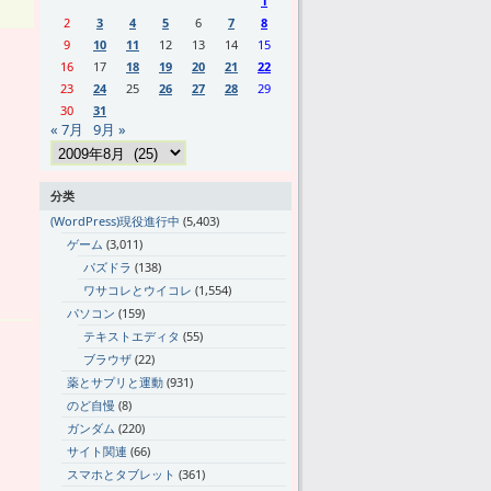
1
2
3
4
5
6
7
8
9
10
11
12
13
14
15
16
17
18
19
20
21
22
23
24
25
26
27
28
29
30
31
« 7月
9月 »
分类
(WordPress)現役進行中
(5,403)
ゲーム
(3,011)
パズドラ
(138)
ワサコレとウイコレ
(1,554)
パソコン
(159)
テキストエディタ
(55)
ブラウザ
(22)
薬とサプリと運動
(931)
のど自慢
(8)
ガンダム
(220)
サイト関連
(66)
スマホとタブレット
(361)