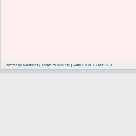
よくもまぁ100倍以上思い上がって、自
こんだけ自覚症状として鍛えられてる感
と思ったものだ。
当然、筋肉は増えてるに違いない。
確かにやってる時間は短いが、ちゃんと
今の自民党が最も国民に見放されている原
だから、
ことただ一点だ。
そりゃ最低でもプラスになってないわけ
小泉氏は変えようとしたからカリスマに
なんせ筋肉痛にならなくてもプラスな
やめたらまた元に戻ろうとしている。
で、きっとプラスなはずだ。
そういう体質があるからこそ、じゃぁ政
しかも体重は増えてないから、きっと筋
いなムードが盛り上がっている。
てるはずだと自分では思いたいが、
だから、ここで東国原チルドレンとして
別に体脂肪率が減ってるわけでもないか
Powered by
WordPress
| Theme by
NeoEase
| Valid
XHTML 1.1
and
CSS 3
見せておけば、
のかは確信がない。
民主党も別にろくなやつはいないんだか
こんなに気持ちよく筋肉痛にして進歩な
以上に期待されたかも知れない。
ってのはないと思うが自信なし。
すなわち最後のビッグチャンス到来だっ
だのに、今回の件では逆に、自民党は変
ことを強烈にアピールしちゃった。
彼を自民党に従えたいとは思っているが
つもりはないと。
それじゃ彼を選挙に出したって、知事職
選んだやつは落ちるよ。
彼のセールスポイントは変えることであ