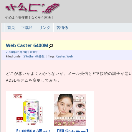
やめよう著作権！なくそう憲法！
首页
下载区
リンク
苦情係
Web Caster 6400M
2008年
03月
28日 金曜日
Filed under
(99other)未分類
| Tags:
Caster
,
Web
どこが悪いかよくわからないが、メール受信とFTP接続の調子が悪
ADSLモデムを変更してみた。