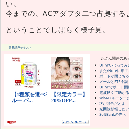
い。
今までの、ACアダプタ二つ占拠する
ということでしばらく様子見。
囲碁講座テキスト
たぶん関連のあ
UPnPいじってみ
またrNoteに細
ポートが閉じち
メールとFTP不調
UPnPでポート開
電波良くて助か
WiMAXルーター
IPが競合だとよ
光回線移転した
SoftBankの光へ