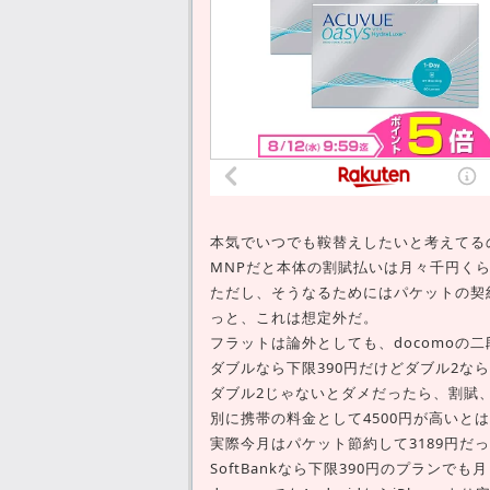
本気でいつでも鞍替えしたいと考えてる
MNPだと本体の割賦払いは月々千円く
ただし、そうなるためにはパケットの契
っと、これは想定外だ。
フラットは論外としても、docomoの
ダブルなら下限390円だけどダブル2な
ダブル2じゃないとダメだったら、割賦、
別に携帯の料金として4500円が高いとは
実際今月はパケット節約して3189円だ
SoftBankなら下限390円のプラン