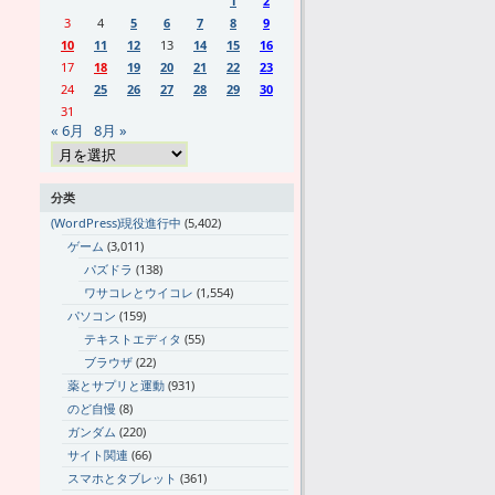
1
2
3
4
5
6
7
8
9
10
11
12
13
14
15
16
17
18
19
20
21
22
23
24
25
26
27
28
29
30
31
« 6月
8月 »
分类
(WordPress)現役進行中
(5,402)
ゲーム
(3,011)
パズドラ
(138)
ワサコレとウイコレ
(1,554)
パソコン
(159)
テキストエディタ
(55)
ブラウザ
(22)
薬とサプリと運動
(931)
のど自慢
(8)
ガンダム
(220)
サイト関連
(66)
スマホとタブレット
(361)