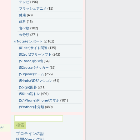
テレビ
(196)
フラッシュアニメ
(15)
健康
(48)
歯科
(15)
食べ物
(102)
未分類
(271)
(rNote)インポート
(2,103)
(01site)サイト関連
(135)
(02soft)フリーソフト
(243)
(51food)食べ物
(64)
(52soccer)サッカー
(52)
(53game)ゲーム
(256)
(54nds)NDS/マジコン
(61)
(55igo)囲碁
(211)
(56kin)筋トレ
(491)
(57iPhone)iPhone/スマホ
(101)
(99other)未分類
(489)
肩が
プロテインの話
格闘ゲームの話