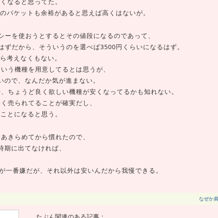
より安くなると思ってた。
限のパケットも余裕があると思えば高くはないが。
シーを使おうとするとその値段になるのであって、
はずだから、そういうのを選べば3500円くらいになるはず。
なら考えなくもない。
そういう機種を用意してるとは思うが、
ゃないので、なんだか気が進まない。
了時、ちょうど良く欲しい機種が安くなってるかも知れない。
が安く売られてることが確実だし、
うことになると思う。
ってあきらめてから慣れたので、
い時期に出てなければ、
。
いのが一番嫌だが、それ以外は安いんだから我慢できる。
なぜか
たぶん関連のある記事：