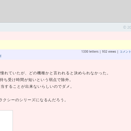
© 2
1330 letters | 932 views |
コメン
河
oidに憧れていたが、どの機種かと言われると決められなかった。
で待ち受け時間が短いという弱点で除外。
知に該当することが出来ないらしいのでダメ。
。
ャラクシーのシリーズになるんだろう。