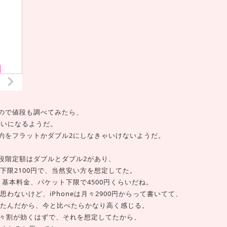
ので値段も調べてみたら、
らいになるようだ。
約をフラットかダブル2にしなきゃいけないようだ。
二段階定額はダブルとダブル2があり、
ら下限2100円で、当然安い方を想定してた。
基本料金、パケット下限で4500円くらいだね。
思わないけど、iPhoneは月々2900円からって書いてて、
ったんだから、今と比べたらかなり高く感じる。
でも月々割が効くはずで、それを想定してたから、