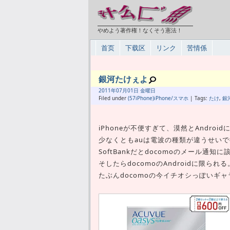
やめよう著作権！なくそう憲法！
首页
下载区
リンク
苦情係
銀河たけぇよ
2011年
07月
01日 金曜日
Filed under
(57iPhone)iPhone/スマホ
| Tags:
たけ
,
銀
iPhoneが不便すぎて、漠然とAndr
少なくともauは電波の種類が違うせい
SoftBankだとdocomoのメール通
そしたらdocomoのAndroidに限られる
たぶんdocomoの今イチオシっぽいギ