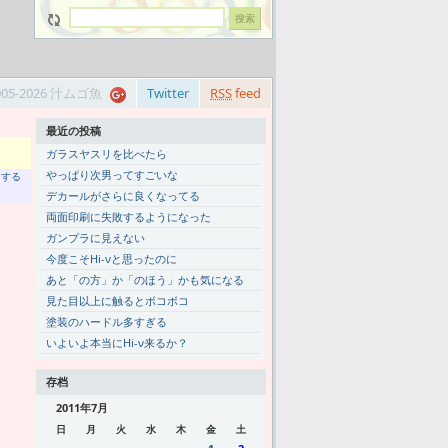
005-2026 汁ムゴ魚
Twitter
RSS
feed
最近の投稿
ガラスヤスリを比べたら
やっぱり次男ってすごいな
トする
デカールがさらに良くなってる
両面印刷に失敗するようになった
ガンプラに見えない
今度こそHi-νと思ったのに
あと「の方」か「のほう」かも気になる
見た目以上に触るとボコボコ
塗装のハードル多すぎる
いよいよ本当にHi-ν来るか？
存档
2011年7月
日
月
火
水
木
金
土