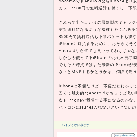
docomoでもAndroidならiPhone
まぁ、4500円で無料通話も付くし、下
これって出たばかりの最新型のギャラク
実質無料になるような機種もたぶんある
3500円で無料通話も下限パケットも得
iPhoneに対抗するために、おそらく
Androidなら何でも良いってわけじ
しかし今使ってるiPhoneのお勤め完
でもその時点ではまた最新のiPhone
きっとMNPするかどうかは、値段で迷
iPhoneは不便だけど、不便だとわか
安くて魅力的なAndroidがちょうど良
次もiPhoneで我慢する事になるのかな
パソコンにiTunes入れないといけな
バイブとか防水とか