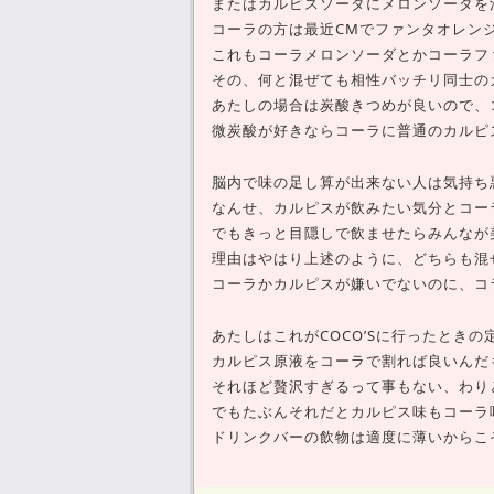
またはカルピスソーダにメロンソーダを
コーラの方は最近CMでファンタオレン
これもコーラメロンソーダとかコーラフ
その、何と混ぜても相性バッチリ同士の
あたしの場合は炭酸きつめが良いので、
微炭酸が好きならコーラに普通のカルピ
脳内で味の足し算が出来ない人は気持ち
なんせ、カルピスが飲みたい気分とコー
でもきっと目隠しで飲ませたらみんなが
理由はやはり上述のように、どちらも混
コーラかカルピスが嫌いでないのに、コ
あたしはこれがCOCO’Sに行ったとき
カルピス原液をコーラで割れば良いんだ
それほど贅沢すぎるって事もない、わり
でもたぶんそれだとカルピス味もコーラ
ドリンクバーの飲物は適度に薄いからこ