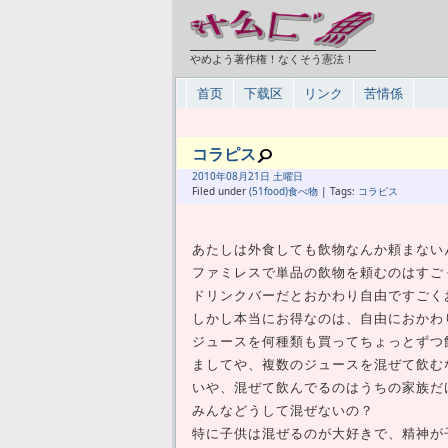
やめよう著作権！なくそう憲法！
首页
下载区
リンク
苦情係
コラピス
2010年
08月
21日 土曜日
Filed under
(51food)食べ物
| Tags:
コラピス
あたしは外食しても飲物なんか頼まない
ファミレスで単品の飲物を頼むのはすご
ドリンクバーだとおかわり自由ですごく
しかし本当にお得なのは、自由におかわ
ジュースを何種類も買ってちょっとずつ
ましてや、複数のジュースを混ぜて飲む
いや、混ぜて飲んでるのはうちの家族だ
みんなどうして混ぜないの？
特に子供は混ぜるのが大好きで、精神が