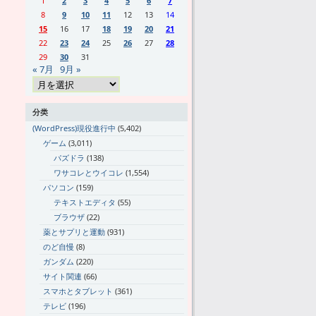
1
2
3
4
5
6
7
8
9
10
11
12
13
14
15
16
17
18
19
20
21
22
23
24
25
26
27
28
29
30
31
« 7月
9月 »
分类
(WordPress)現役進行中
(5,402)
ゲーム
(3,011)
パズドラ
(138)
ワサコレとウイコレ
(1,554)
パソコン
(159)
テキストエディタ
(55)
ブラウザ
(22)
薬とサプリと運動
(931)
のど自慢
(8)
ガンダム
(220)
サイト関連
(66)
スマホとタブレット
(361)
テレビ
(196)