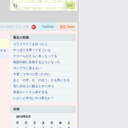
005-2026 汁ムゴ魚
Twitter
RSS
feed
最近の投稿
ガラスヤスリを比べたら
やっぱり次男ってすごいな
トする
デカールがさらに良くなってる
両面印刷に失敗するようになった
ガンプラに見えない
今度こそHi-νと思ったのに
あと「の方」か「のほう」かも気になる
見た目以上に触るとボコボコ
塗装のハードル多すぎる
いよいよ本当にHi-ν来るか？
存档
2010年8月
日
月
火
水
木
金
土