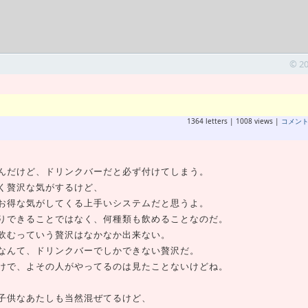
© 2
1364 letters | 1008 views |
コメン
んだけど、ドリンクバーだと必ず付けてしまう。
く贅沢な気がするけど、
お得な気がしてくる上手いシステムだと思うよ。
りできることではなく、何種類も飲めることなのだ。
飲むっていう贅沢はなかなか出来ない。
なんて、ドリンクバーでしかできない贅沢だ。
けで、よその人がやってるのは見たことないけどね。
子供なあたしも当然混ぜてるけど、