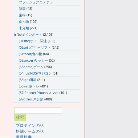
フラッシュアニメ
(15)
健康
(48)
歯科
(15)
食べ物
(102)
未分類
(271)
(rNote)インポート
(2,103)
(01site)サイト関連
(135)
(02soft)フリーソフト
(243)
(51food)食べ物
(64)
(52soccer)サッカー
(52)
(53game)ゲーム
(256)
(54nds)NDS/マジコン
(61)
(55igo)囲碁
(211)
(56kin)筋トレ
(491)
(57iPhone)iPhone/スマホ
(101)
(99other)未分類
(489)
プロテインの話
格闘ゲームの話
厳選棋書