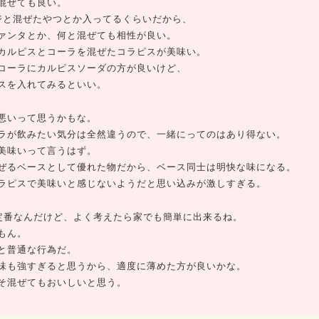
混ぜても良い。
ジと混ぜたやつとか入ってるくらいだから、
ァンタとか、何と混ぜても相性が良い。
カルピスとコーラを混ぜたコラピスが美味い。
コーラにカルピスソーダの方が良いけど、
スを入れてみるといい。
悪いって思うかもな。
ラが飲みたい気分は全然違うので、一緒にってのはあり得ない。
美味いって言うはず。
ぜるベースとして優れた物だから、ベース同士は明快な味になる。
ラピスで美味いと感じないようだと思い込みが激しすぎる。
の定番なんだけど、よく考えたら家でも簡単に出来るね。
もん。
と普通な行為だ。
味も強すぎると思うから、適度に薄めた方が良いかな。
そ混ぜてもおいしいと思う。