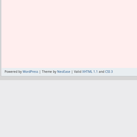
現在はYahoo!の順位が上がらない事の方
PHPでやるわけだ。
上位にいるサイトの条件がわからないの
あたしの場合、当初は珍々堂と同様にトッ
い。
たので、
もし今年中にYahoo!対策のアイデアが
更新してもPingは送信しないrNoteで
どうせ2月から3月までYahoo!に広告
アフィリエイトの件もあり、先日からPi
しょうがない。
ている。
Yahoo!対策はビジネスであり、Googl
そのせいで、リンク元という所にいろい
遊びでミラーサイト作り、金払って広告
例えばXOOPSと、一言書けばXOOPS
だ。
たり、
楽天とか靖国神社とか書けば、その言葉
うわけだ。
Powered by
WordPress
| Theme by
NeoEase
| Valid
XHTML 1.1
and
CSS 3
トラックバックだとタダの宣伝みたいに
更新Pingはまるで、ブログ検索エンジ
る風だ。
たくさんのブログの更新情報を集めたい
よりたくさんの人に読んで貰いたいブロ
っている。
トラックバックも更新通知も、仕組み
で、