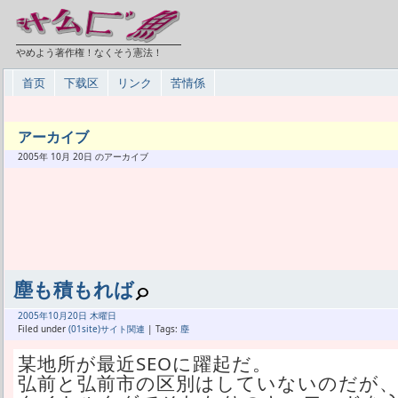
やめよう著作権！なくそう憲法！
首页
下载区
リンク
苦情係
アーカイブ
2005年 10月 20日 のアーカイブ
塵も積もれば
2005年
10月
20日 木曜日
Filed under
(01site)サイト関連
| Tags:
塵
某地所が最近SEOに躍起だ。
弘前と弘前市の区別はしていないのだが