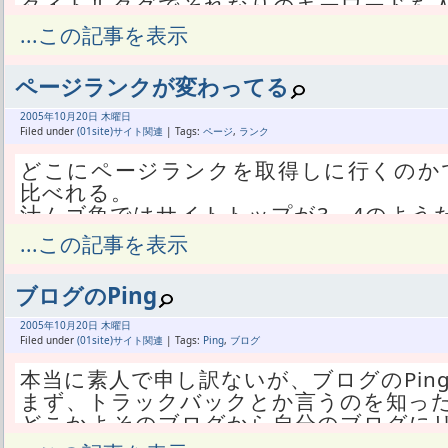
タイトルタグでそれなりのキーワードを
この間まで手作り感あふれるフレーム採
...この記事を表示
いかにも業者に作ってもらったようなデ
わっている。
ページランクが変わってる
しかしこの、いかにもなデラックスって
すなわち、あたしが個人でやってるよう
2005年
10月
20日 木曜日
某地所のような集団で手分けしてやられ
Filed under
(01site)サイト関連
| Tags:
ページ
,
ランク
わけで、
どこにページランクを取得しに行くのか
彼らが自分たちで研究して追随している
比べれる。
徹底したイカサマをする可能性も低いか
汁ムゴ魚ではサイトトップが3→4のよう
しかし注目は内部ページで、2005/10/
...この記事を表示
本命サイトのみならず、ライブドアブ
いるが、
る。
2005/10/02以降のページはPR0だと言
この辺も被リンクみたいなことを考え
ブログのPing
現時点で、10月2日どころか、10月12
か。
わけで、
2005年
10月
20日 木曜日
ともかく、徹底したイカサマを除いては
何が言いたいかというと、10月01日の
Filed under
(01site)サイト関連
| Tags:
Ping
,
ブログ
ているようだ。
と。
本当に素人で申し訳ないが、ブログのPin
そして、各種検索で順位を上げたのだが
あるいは、2005/10/01のデータを拾
まず、トラックバックとか言うのを知っ
あたしが訪問してタイトルを変更しただ
の期間のいつか。
どこかよそのブログから自分のブログに
この理由は完全にわかっていて、某住宅は
いずれにしても、9月以前のデータによる
なんの役にも立たない本当に余計な機能
に登録している。